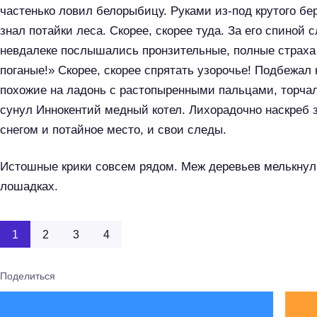
частенько ловил белорыбицу. Руками из-под крутого бе
знал потайки леса. Скорее, скорее туда. За его спиной
невдалеке послышались пронзительные, полные страха 
поганые!» Скорее, скорее спрятать узорочье! Подбежал
похожие на ладонь с растопыренными пальцами, торчали
сунул Иннокентий медный котел. Лихорадочно наскреб 
снегом и потайное место, и свои следы.
Истошные крики совсем рядом. Меж деревьев мелькнул
лошадках.
1
2
3
4
Поделиться