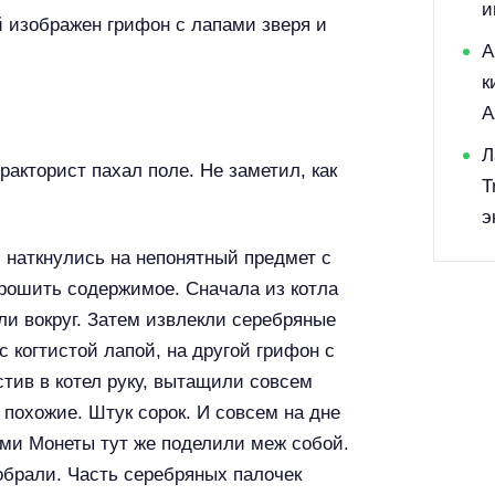
и
й изображен грифон с лапами зверя и
А
к
A
Л
тракторист пахал поле. Не заметил, как
T
э
 наткнулись на непонятный предмет с
рошить содержимое. Сначала из котла
ли вокруг. Затем извлекли серебряные
 когтистой лапой, на другой грифон с
стив в котел руку, вытащили совсем
 похожие. Штук сорок. И совсем на дне
ми Монеты тут же поделили меж собой.
обрали. Часть серебряных палочек