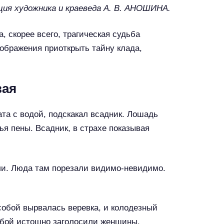
ия художника и краеведа А. В. АНОШИНА.
 скорее всего, трагическая судьба
ображения приоткрыть тайну клада,
вая
ата с водой, подскакал всадник. Лошадь
ья пены. Всадник, в страхе показывая
ли. Люда там порезали видимо-невидимо.
собой вырвалась веревка, и колодезный
обой истошно заголосили женщины.