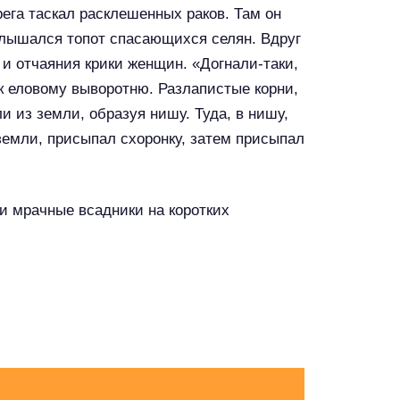
рега таскал расклешенных раков. Там он
 слышался топот спасающихся селян. Вдруг
и отчаяния крики женщин. «Догнали-таки,
 к еловому выворотню. Разлапистые корни,
 из земли, образуя нишу. Туда, в нишу,
земли, присыпал схоронку, затем присыпал
и мрачные всадники на коротких