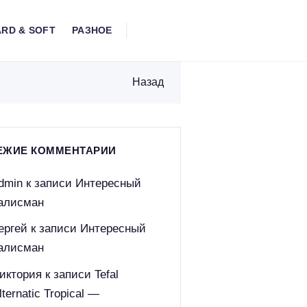
RD & SOFT
РАЗНОЕ
Назад
ЕЖИЕ КОММЕНТАРИИ
dmin
к записи
Интересный
алисман
ергей
к записи
Интересный
алисман
иктория
к записи
Tefal
lternatic Tropical —