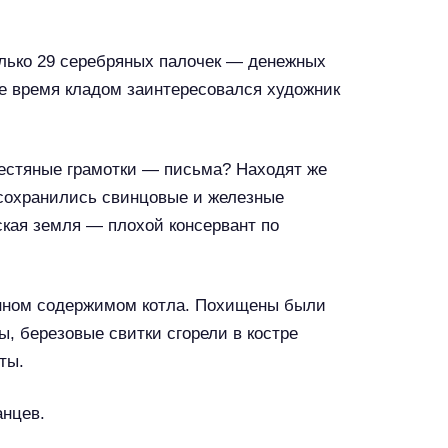
олько 29 серебряных палочек — денежных
ое время кладом заинтересовался художник
рестяные грамотки — письма? Находят же
 сохранились свинцовые и железные
ская земля — плохой консервант по
инном содержимом котла. Похищены были
ы, березовые свитки сгорели в костре
ты.
анцев.