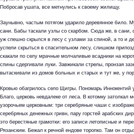
Побросав ушата, все метнулись к своему жилищу.
Н
а
Заунывно, частым потягом ударило деревянное било. 
й
сани. Бабы таскали узлы со скарбом. Сюда же, в сани,
т
уж спешно скрылся в лесу с узлами за спиной, а то и д
и
успели скрыться в спасительном лесу, слишком припоз
:
скакали по селу мрачные молчаливые всадники на корот
спины сдергивали луки. Завжикали стрелы, пронзая за
вытаскивали из домов больных и старых и тут же, у по
Кровью обагрилось село Щигры. Пономарь Иннокентий 
Благо, церковь невдалеке от леса. В котомку затолкал
узорочьем церковным: три серебряные чаши с изображе
серебряных денежных гривн, пару горстей арабских ди
это берестяные грамотки: его записи летописные и пер
Рязанским. Бежал к речной ендове торопко. Там он отды