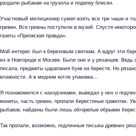
раздали рыбакам на грузила и поделку блесен.
Участковый милиционер сумел взять все три чаши и т
гривен. Все гривны поступили в музей. Спустя некотор
газеты «Приокская правда».
Мой интерес был к березовым свиткам. А вдруг эти бе
их в Новгороде и Москве. Были они и у рязанцев. Ведь
писала, предметы царапания букв на бересте. Но рязан
влажности. А в медном котле упаковка…
Я познакомился с находчиками, выведал у них о подл
монеты, часть гривен, пропали берестяные грамотки. Ув
рыбаков, найдены были лишь обгорелые обрывки берес
Так пропали, возможно, подлинные письма древних ряз