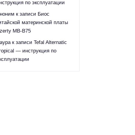
нструкция по эксплуатации
ноним
к записи
Биос
итайской материнской платы
zerty MB-B75
аура
к записи
Tefal Alternatic
ropical — инструкция по
ксплуатации