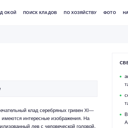
АД ОКОЙ
ПОИСК КЛАДОВ
ПО ХОЗЯЙСТВУ
ФОТО
HA
СВ
a
т
е
с
т
мечательный клад серебряных гривен XI—
В
х имеются интересные изображения. На
A
илизованный лев с человеческой головой.