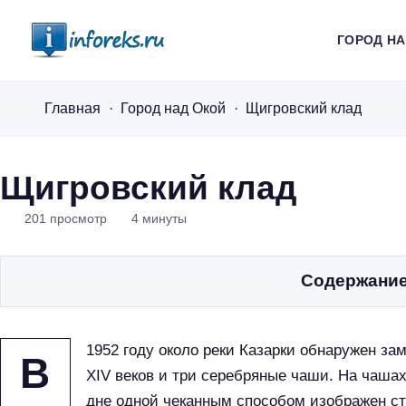
ГОРОД Н
i
n
Главная
Город над Окой
Щигровский клад
f
o
r
Щигровский клад
e
201
просмотр
4
минуты
k
s
.
Содержани
r
u
1952 году около реки Казарки обнаружен за
В
XIV веков и три серебряные чаши. На чаша
дне одной чеканным способом изображен ст