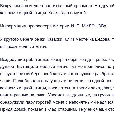
Вокруг льва помещен растительный орнамент. На друго
клювом хищной птицы. Клад сдан в музей.
Информация профессора истории И. П. МИЛОНОВА.
У крутого берега речки Казарки, близ местечка Ендова, 
выпахал медный котел.
Вездесущие ребятишки, ковыряя червяков для рыбалки,
дужкой. Вытащили медный котел. Тут же принялись пот
вынули свитки березовой коры и как ненужное разброса
чаши. Полюбовались на узоры и рисунки: на одной лев с
клювом хищной птицы, а уж потом, в третий заход запу
неинтересные палочки. Увесистые, длинные, на грузила
обнаружили пару горстей монет с непонятными надпися
Придя домой показали клад старшим. Те у них чаши от