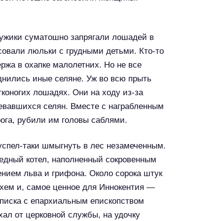
Мужики суматошно запрягали лошадей в
 совали люльки с грудными детьми. Кто-то
ержа в охапке малолетних. Но не все
днились иные селяне. Уж во всю прыть
коногих лошадях. Они на ходу из-за
зевавшихся селян. Вместе с награбленным
рога, рубили им головы саблями.
успел-таки шмыгнуть в лес незамеченным.
 медный котел, наполненный сокровенным
нием льва и грифона. Около сорока штук
рхем и, самое ценное для Иннокентия —
еписка с епархиальным епископством
хал от церковной службы, на удочку