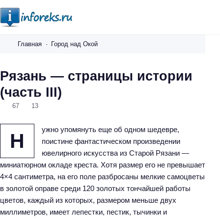
i
n
Главная
Город над Окой
f
o
Рязань — страницы истории
r
(часть III)
e
k
67
13
s
.
ужно упомянуть еще об одном шедевре,
Н
r
поистине фантастическом произведении
u
ювелирного искусства из Старой Рязани —
миниатюрном окладе креста. Хотя размер его не превышает
4×4 сантиметра, на его поле разбросаны мелкие самоцветы
в золотой оправе среди 120 золотых тончайшей работы
цветов, каждый из которых, размером меньше двух
миллиметров, имеет лепестки, пестик, тычинки и