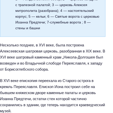
с трапезной палатой; 3 — церковь Алексея
митрополита (разобрана); 4 — настоятельский
корпус; 5 — кельи; 6 — Святые ворота с церковью
Иоанна Предтечи; 7-служебные ворота ; 8 —
стены и башни
Несколько позднее, в XVI веке, была построена
Алексеевская шатровая церковь, разобранная в XIX веке. В
XVI веке шатровый каменный храм „Никола-Долгошея был
возведен и во Владычной слободе Переяславля, к западу
от Борисоглебского собора.
В XVI веке епископия переехала из Старого острога в
кремль Переяславля. Епископ Иона построил себе на
бывшем княжеском дворе каменные палаты и церковь
Иоанна Предтечи, остатки стен которой частично
сохранились в здании, где теперь находится краеведческий
музей.