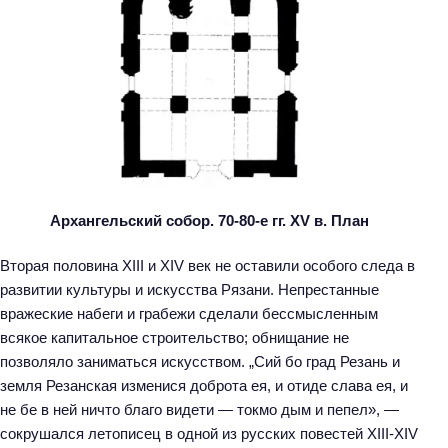
Архангельский собор. 70-80-е гг. XV в. План
Вторая половина XIII и XIV век не оставили особого следа в
развитии культуры и искусства Рязани. Непрестанные
вражеские набеги и грабежи сделали бессмысленным
всякое капитальное строительство; обнищание не
позволяло заниматься искусством. „Сий бо град Резань и
земля Резанская изменися доброта ея, и отиде слава ея, и
Н
не бе в ней ничто благо видети — токмо дым и пепел», —
а
сокрушался летописец в одной из русских повестей XIII-XIV