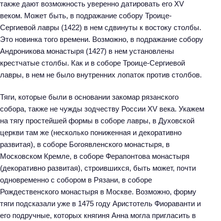
также дают возможность уверенно датировать его XV
веком. Может быть, в подражание собору Троице-
Сергиевой лавры (1422) в нем сдвинуты к востоку столбы.
Это новинка того времени. Возможно, в подражание собору
Андроникова монастыря (1427) в нем установлены
крестчатые столбы. Как и в соборе Троице-Сергиевой
лавры, в нем не было внутренних лопаток против столбов.
Тяги, которые были в основании закомар рязанского
собора, также не чужды зодчеству России XV века. Укажем
на тягу простейшей формы в соборе лавры, в Духовской
церкви там же (несколько пониженная и декоративно
развитая), в соборе Богоявленского монастыря, в
Московском Кремле, в соборе Ферапонтова монастыря
(декоративно развитая), строившихся, быть может, почти
одновременно с собором в Рязани, в соборе
Рождественского монастыря в Москве. Возможно, форму
тяги подсказали уже в 1475 году Аристотель Фиораванти и
его подручные, которых княгиня Анна могла пригласить в