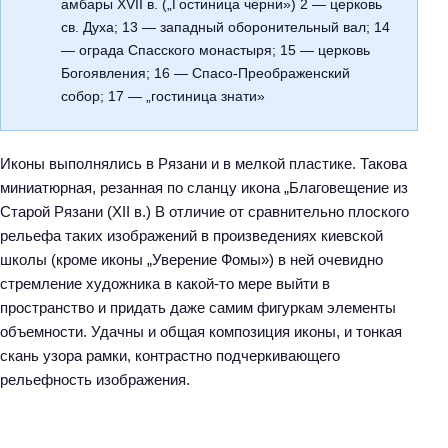
амбары XVII в. („Гостиница черни») 2 — церковь
св. Духа; 13 — западный оборонительный вал; 14
— ограда Спасского монастыря; 15 — церковь
Богоявления; 16 — Спасо-Преображенский
собор; 17 — „гостиница знати»
Иконы выполнялись в Рязани и в мелкой пластике. Такова
миниатюрная, резанная по сланцу икона „Благовещение из
Старой Рязани (XII в.) В отличие от сравнительно плоского
рельефа таких изображений в произведениях киевской
школы (кроме иконы „Уверение Фомы») в ней очевидно
стремление художника в какой-то мере выйти в
пространство и придать даже самим фигуркам элементы
объемности. Удачны и общая композиция иконы, и тонкая
скань узора рамки, контрастно подчеркивающего
рельефность изображения.