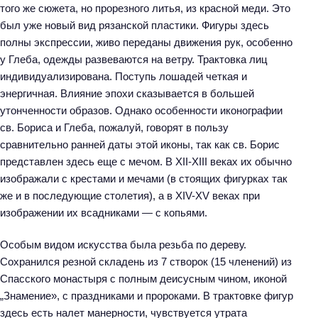
того же сюжета, но прорезного литья, из красной меди. Это
был уже новый вид рязанской пластики. Фигуры здесь
полны экспрессии, живо переданы движения рук, особенно
у Глеба, одежды развеваются на ветру. Трактовка лиц
индивидуализирована. Поступь лошадей четкая и
энергичная. Влияние эпохи сказывается в большей
утонченности образов. Однако особенности иконографии
св. Бориса и Глеба, пожалуй, говорят в пользу
сравнительно ранней даты этой иконы, так как св. Борис
представлен здесь еще с мечом. В XII-XIII веках их обычно
изображали с крестами и мечами (в стоящих фигурках так
же и в последующие столетия), а в XIV-XV веках при
изображении их всадниками — с копьями.
Особым видом искусства была резьба по дереву.
Сохранился резной складень из 7 створок (15 членений) из
Спасского монастыря с полным деисусным чином, иконой
„Знамение», с праздниками и пророками. В трактовке фигур
здесь есть налет манерности, чувствуется утрата