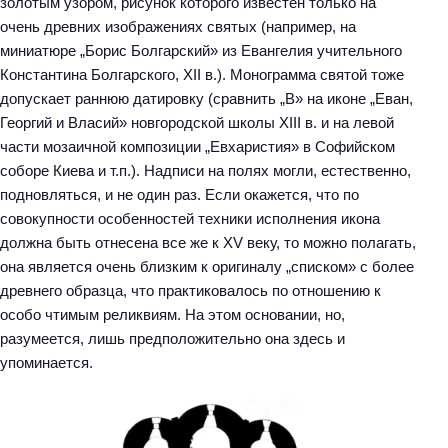
золотым узором, рисунок которого известен только на
очень древних изображениях святых (например, на
миниатюре „Борис Болгарский» из Евангелия учительного
Константина Болгарского, XII в.). Монограмма святой тоже
допускает раннюю датировку (сравнить „В» на иконе „Еван,
Георгий и Власий» новгородской школы XIII в. и на левой
части мозаичной композиции „Евхаристия» в Софийском
соборе Киева и т.п.). Надписи на полях могли, естественно,
подновляться, и не один раз. Если окажется, что по
совокупности особенностей техники исполнения икона
должна быть отнесена все же к XV веку, то можно полагать,
она является очень близким к оригиналу „списком» с более
древнего образца, что практиковалось по отношению к
особо чтимым реликвиям. На этом основании, но,
разумеется, лишь предположительно она здесь и
упоминается.