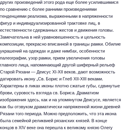
других произведений этого рода еще более усилившимися
по сравнению с более ранними произведениями
тенденциями реализма, выраженными в напряженности
фигур и индивидуализированной трактовке лиц, в
естественности сдержанных жестов и движения головы.
Замечательна в ней уравновешенность и цельность
композиции, прекрасно вписанной в границы рамки. Обилие
украшений на одеждах и даже нимбах, особенности
палеографии, узор рамки, прием увеличения головы
главного лица, напоминающий другой шиферный рельеф
Старой Рязани — Деисус XI-XII веков, дают возможность
датировать икону „Св. Борис и Глеб XII-XIII веками.
Характерны в ликах иконы плотно сжатые губы, сдвинутые
брови, суровость взгляда св. Бориса. Драматизм
изображения здесь, как и на упомянутом Деисусе, является
как бы отзвуком драматически напряженной жизни древней
Рязани того периода. Можно предположить, что эта икона
была семейной реликвией рязанских князей. В конце
концов в XIV веке она перешла к великому князю Олегу