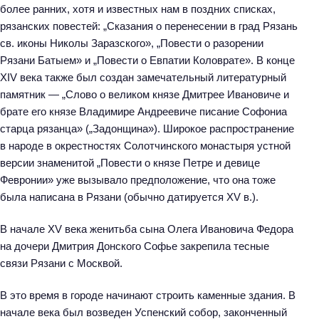
более ранних, хотя и известных нам в поздних списках,
рязанских повестей: „Сказания о перенесении в град Рязань
св. иконы Николы Заразского», „Повести о разорении
Рязани Батыем» и „Повести о Евпатии Коловрате». В конце
XIV века также был создан замечательный литературный
памятник — „Слово о великом князе Дмитрее Ивановиче и
брате его князе Владимире Андреевиче писание Софониа
старца рязанца» („Задонщина»). Широкое распространение
в народе в окрестностях Солотчинского монастыря устной
версии знаменитой „Повести о князе Петре и девице
Февронии» уже вызывало предположение, что она тоже
была написана в Рязани (обычно датируется XV в.).
В начале XV века женитьба сына Олега Ивановича Федора
на дочери Дмитрия Донского Софье закрепила тесные
связи Рязани с Москвой.
В это время в городе начинают строить каменные здания. В
начале века был возведен Успенский собор, законченный