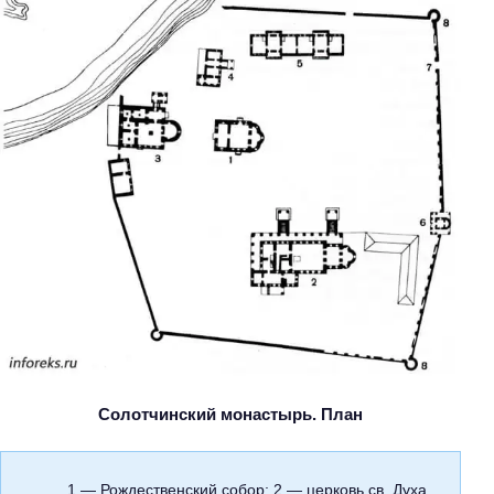
Солотчинский монастырь. План
1 — Рождественский собор; 2 — церковь св. Духа