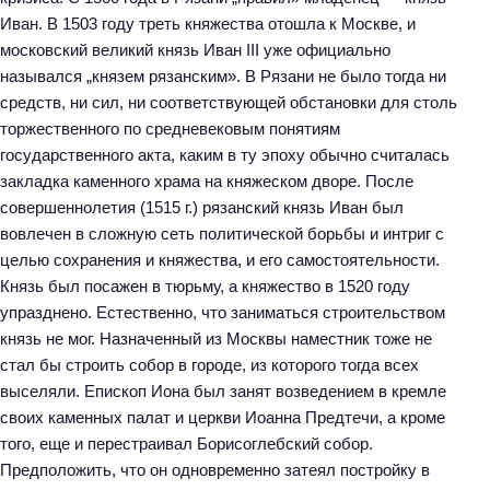
Иван. В 1503 году треть княжества отошла к Москве, и
московский великий князь Иван III уже официально
назывался „князем рязанским». В Рязани не было тогда ни
средств, ни сил, ни соответствующей обстановки для столь
торжественного по средневековым понятиям
государственного акта, каким в ту эпоху обычно считалась
закладка каменного храма на княжеском дворе. После
совершеннолетия (1515 г.) рязанский князь Иван был
вовлечен в сложную сеть политической борьбы и интриг с
целью сохранения и княжества, и его самостоятельности.
Князь был посажен в тюрьму, а княжество в 1520 году
упразднено. Естественно, что заниматься строительством
князь не мог. Назначенный из Москвы наместник тоже не
стал бы строить собор в городе, из которого тогда всех
выселяли. Епископ Иона был занят возведением в кремле
своих каменных палат и церкви Иоанна Предтечи, а кроме
того, еще и перестраивал Борисоглебский собор.
Предположить, что он одновременно затеял постройку в