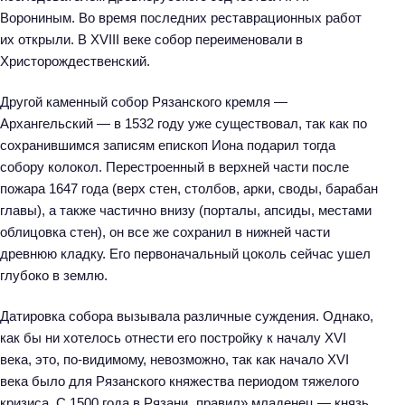
Ворониным. Во время последних реставрационных работ
их открыли. В XVIII веке собор переименовали в
Христорождественский.
Другой каменный собор Рязанского кремля —
Архангельский — в 1532 году уже существовал, так как по
сохранившимся записям епископ Иона подарил тогда
собору колокол. Перестроенный в верхней части после
пожара 1647 года (верх стен, столбов, арки, своды, барабан
главы), а также частично внизу (порталы, апсиды, местами
облицовка стен), он все же сохранил в нижней части
древнюю кладку. Его первоначальный цоколь сейчас ушел
глубоко в землю.
Датировка собора вызывала различные суждения. Однако,
как бы ни хотелось отнести его постройку к началу XVI
века, это, по-видимому, невозможно, так как начало XVI
века было для Рязанского княжества периодом тяжелого
кризиса. С 1500 года в Рязани „правил» младенец — князь