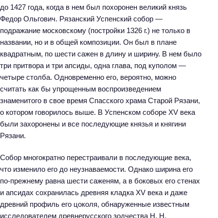
до 1427 года, когда в нем был похоронен великий князь
Федор Ольгович. Рязанский Успенский собор —
подражание московскому (постройки 1326 г.) не только в
названии, но и в общей композиции. Он был в плане
квадратным, по шести сажен в длину и ширину. В нем было
три притвора и три апсиды, одна глава, под куполом —
четыре столба. Одновременно его, вероятно, можно
считать как бы упрощенным воспроизведением
знаменитого в свое время Спасского храма Старой Рязани,
о котором говорилось выше. В Успенском соборе XV века
были захоронены и все последующие князья и княгини
Рязани.
Собор многократно перестраивали в последующие века,
что изменило его до неузнаваемости. Однако ширина его
по-прежнему равна шести саженям, а в боковых его стенах
и апсидах сохранилась древняя кладка XV века и даже
древний профиль его цоколя, обнаруженные известным
исследователем древнерусского зодчества Н. Н.