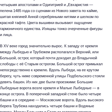
четырьмя апостолами и Одигитрией и „Евхаристия —
пелена 1485 года со сценами из Нового завета по кайме,
шитая княгиней Анной серебряными нитями и шелком по
красной тафте. Цвета вышивки вызывают ощущение
гармоничного единства. Изящны тонко очерченные фигуры
и лица.
В XV веке город значительно вырос. К западу от кремля
между Лыбедью и Трубежем располагался Верхний, или
Большой, острог, который почти доходил до Владычной
слободы с её Старым острогом. Большой острог примыкал
непосредственно к кремлю. Вдоль Лыбеди, на ее крутом
берегу, чуть ниже современной улицы Подбельского стояли
девять башен. Из них две были проезжими: Большие
Лыбедные ворота возле кремля и Малые Лыбедные — в
конце острога. В поперечной западной стене было четыре
башни и в середине — Московские ворота. Вдоль высокого
берега Трубежа находились четыре башни и Водяные
ворота. Между Большим и Старым острогом ютился