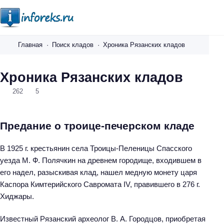
i
n
Главная
Поиск кладов
Хроника Рязанских кладов
f
o
Хроника Рязанских кладов
r
262
5
e
k
s
Предание о троице-печерском кладе
.
r
В 1925 г. крестьянин села Троицы-Пеленицы Спасского
u
уезда М. Ф. Полячкин на древнем городище, входившем в
его надел, разыскивая клад, нашел медную монету царя
Каспора Кимтерийского Савромата IV, правившего в 276 г.
Хиджары.
Известный Рязанский археолог В. А. Городцов, приобретая