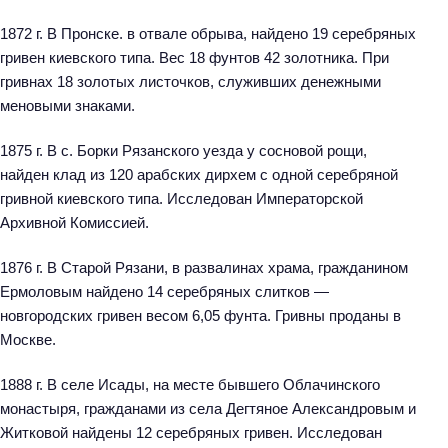
1872 г. В Пронске. в отвале обрыва, найдено 19 серебряных
гривен киевского типа. Вес 18 фунтов 42 золотника. При
гривнах 18 золотых листочков, служивших денежными
меновыми знаками.
1875 г. В с. Борки Рязанского уезда у сосновой рощи,
найден клад из 120 арабских дирхем с одной серебряной
гривной киевского типа. Исследован Императорской
Архивной Комиссией.
1876 г. В Старой Рязани, в развалинах храма, гражданином
Н
Ермоловым найдено 14 серебряных слитков —
а
новгородских гривен весом 6,05 фунта. Гривны проданы в
й
Москве.
т
и
1888 г. В селе Исады, на месте бывшего Облачинского
:
монастыря, гражданами из села Дегтяное Александровым и
Житковой найдены 12 серебряных гривен. Исследован