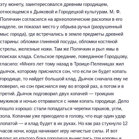
эту монету, заинтересовался древним городищем,
относящемся к Дьяковой и Городецкой культурам. М. Ф.
Полячкин согласился на археологические раскопки в его
наделе, он показал место у обрыва ручья (разрушенный
мыс города), где встречались в земле предметы древней
старины: обломки глиняной посуды, обломки костяной
стрелы, железные ножи. Там же Полячкин и рыл ямы в
поисках клада. Сельское предание, поведанное Городцову,
гласило: «Много лет тому назад в Троице-Пеленицах жил
дьячок, которому приснился сон, что если он будет копать
городище, то найдет большой клад. Дьячок сначала ему не
поверил, но сон приснился ему во второй раз, а потом и в
третий. Дьячок подговорил двух копачей — троицких
мужиков и ночью отправился с ними копать городище. Дело
пошло хорошо: стали попадаться черепки горшков, угли,
зола. Копачам уже приходило в голову, что еще один удар
лопатой — и клад будет в их руках. Но как раз стукнуло 12
часов ночи, когда начинают игру нечистые силы. И вот
вдруг из крутого бока городища вынеслись три коровы и