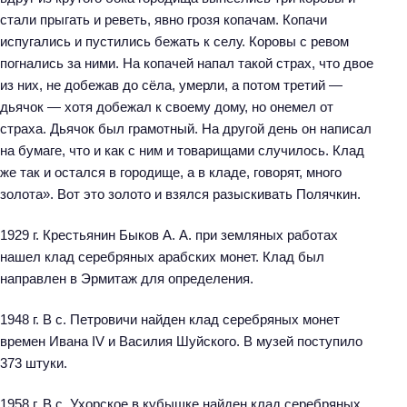
стали прыгать и реветь, явно грозя копачам. Копачи
испугались и пустились бежать к селу. Коровы с ревом
погнались за ними. На копачей напал такой страх, что двое
из них, не добежав до сёла, умерли, а потом третий —
дьячок — хотя добежал к своему дому, но онемел от
страха. Дьячок был грамотный. На другой день он написал
на бумаге, что и как с ним и товарищами случилось. Клад
же так и остался в городище, а в кладе, говорят, много
золота». Вот это золото и взялся разыскивать Полячкин.
1929 г. Крестьянин Быков А. А. при земляных работах
нашел клад серебряных арабских монет. Клад был
направлен в Эрмитаж для определения.
1948 г. В с. Петровичи найден клад серебряных монет
времен Ивана IV и Василия Шуйского. В музей поступило
373 штуки.
1958 г. В с. Ухорское в кубышке найден клад серебряных