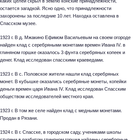
каких целей скрыл в землю конские принадлежности,
остается загадкой. Ясно одно, что принадлежности
захоронены за последние 10 лет. Находка оставлена в
Спасском музее.
1923 г. В д. Мжакино Ефимом Васильевым на своем огороде
найден клад с серебряными монетами времен Ивана IV. в
глиняном горшке оказалось 3 фунта серебряных копеек и
денег. Клад исследован спасскими краеведами.
1923 г. В с. Половское жители нашли клад серебряных
монет. В кубышке оказались серебряные монеты, копейки
деньги времен царя Ивана IV. Клад исследован Спасским
обществом исследователей местного края.
1923 г. В том же селе найден клад с медными монетами.
Продан в Рязани.
1924 г. В г. Спасске, в городском саду, учениками школы
ступени в разбитом глиняном горшке найдены серебряные