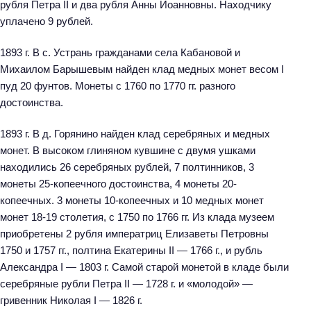
рубля Петра II и два рубля Анны Иоанновны. Находчику
уплачено 9 рублей.
1893 г. В с. Устрань гражданами села Кабановой и
Михаилом Барышевым найден клад медных монет весом I
пуд 20 фунтов. Монеты с 1760 по 1770 гг. разного
достоинства.
1893 г. В д. Горянино найден клад серебряных и медных
монет. В высоком глиняном кувшине с двумя ушками
находились 26 серебряных рублей, 7 полтинников, 3
монеты 25-копеечного достоинства, 4 монеты 20-
копеечных. 3 монеты 10-копеечных и 10 медных монет
монет 18-19 столетия, с 1750 по 1766 гг. Из клада музеем
приобретены 2 рубля императриц Елизаветы Петровны
1750 и 1757 гг., полтина Екатерины II — 1766 г., и рубль
Александра I — 1803 г. Самой старой монетой в кладе были
серебряные рубли Петра II — 1728 г. и «молодой» —
гривенник Николая I — 1826 г.