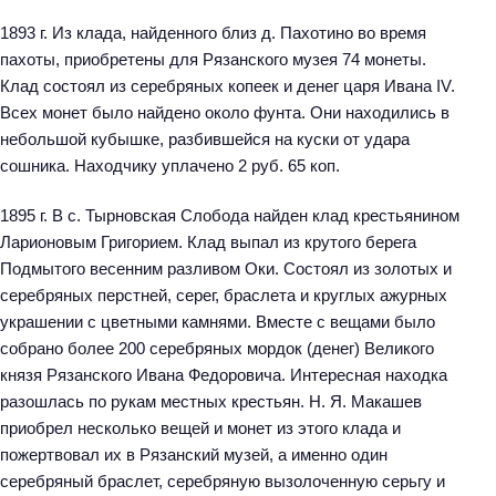
1893 г. Из клада, найденного близ д. Пахотино во время
пахоты, приобретены для Рязанского музея 74 монеты.
Клад состоял из серебряных копеек и денег царя Ивана IV.
Всех монет было найдено около фунта. Они находились в
небольшой кубышке, разбившейся на куски от удара
сошника. Находчику уплачено 2 руб. 65 коп.
1895 г. В с. Тырновская Слобода найден клад крестьянином
Ларионовым Григорием. Клад выпал из крутого берега
Подмытого весенним разливом Оки. Состоял из золотых и
серебряных перстней, серег, браслета и круглых ажурных
украшении с цветными камнями. Вместе с вещами было
собрано более 200 серебряных мордок (денег) Великого
князя Рязанского Ивана Федоровича. Интересная находка
разошлась по рукам местных крестьян. Н. Я. Макашев
приобрел несколько вещей и монет из этого клада и
пожертвовал их в Рязанский музей, а именно один
серебряный браслет, серебряную вызолоченную серьгу и