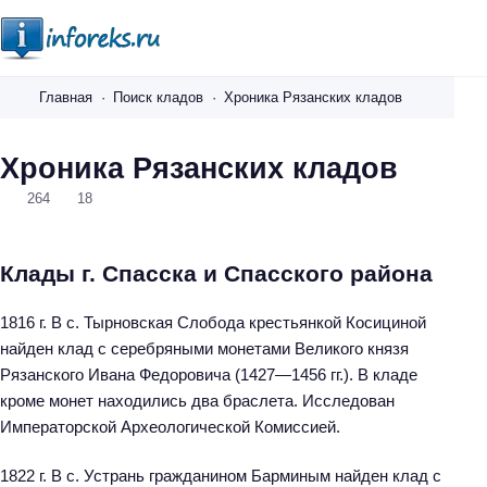
i
n
Главная
Поиск кладов
Хроника Рязанских кладов
f
o
Хроника Рязанских кладов
r
264
18
e
k
s
Клады г. Спасска и Спасского района
.
r
1816 г. В с. Тырновская Слобода крестьянкой Косициной
u
найден клад с серебряными монетами Великого князя
Рязанского Ивана Федоровича (1427—1456 гг.). В кладе
кроме монет находились два браслета. Исследован
Императорской Археологической Комиссией.
1822 г. В с. Устрань гражданином Барминым найден клад с