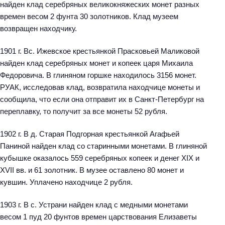
найден клад серебряных великокняжеских монет разных
времен весом 2 фунта 30 золотников. Клад музеем
возвращен находчику.
1901 г. Вс. Ижевское крестьянкой Прасковьей Маликовой
найден клад серебряных монет и копеек царя Михаила
Федоровича. В глиняном горшке находилось 3156 монет.
РУАК, исследовав клад, возвратила находчице монеты и
сообщила, что если она отправит их в Санкт-Петербург на
переплавку, то получит за все монеты 52 рубля.
1902 г. В д. Старая Подгорная крестьянкой Агафьей
Паниной найден клад со старинными монетами. В глиняной
кубышке оказалось 559 серебряных копеек и денег XIX и
XVII вв. и 61 золотник. В музее оставлено 80 монет и
кувшин. Уплачено находчице 2 рубля.
Н
1903 г. В с. Устрани найден клад с медными монетами
а
весом 1 пуд 20 фунтов времен царствования Елизаветы