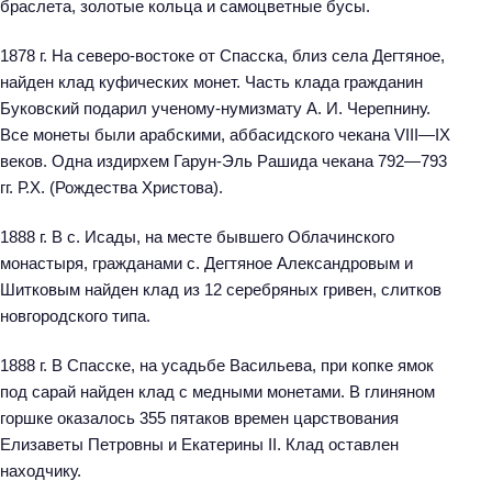
браслета, золотые кольца и самоцветные бусы.
1878 г. На северо-востоке от Спасска, близ села Дегтяное,
найден клад куфических монет. Часть клада гражданин
Буковский подарил ученому-нумизмату А. И. Черепнину.
Все монеты были арабскими, аббасидского чекана VIII—IX
веков. Одна издирхем Гарун-Эль Рашида чекана 792—793
гг. Р.Х. (Рождества Христова).
1888 г. В с. Исады, на месте бывшего Облачинского
монастыря, гражданами с. Дегтяное Александровым и
Шитковым найден клад из 12 серебряных гривен, слитков
новгородского типа.
1888 г. В Спасске, на усадьбе Васильева, при копке ямок
под сарай найден клад с медными монетами. В глиняном
горшке оказалось 355 пятаков времен царствования
Елизаветы Петровны и Екатерины II. Клад оставлен
находчику.