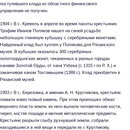
поступившего клада из областного финансового
управления не получен.
1904 г. В с. Кревель в апреле во время пахоты крестьянин
Трофим Иванов Поляков нашел на своей усадьбе
небольшую глиняную кубышку с серебряными монетами.
Найденный клад был куплен у Полякова для Рязанского
музея. В кубышке оказалось 300 серебряных
золотоордынских монет, чеканенных в разных городах
ханами Золотой Орды, от хана Узбека (с 1315 г по P. X.) и
заканчивая ханом Тохтамышем (1388 г.). Клад приобретен в
Рязанский музей.
1903 г. В с. Березовка, в имении А. Н. Кругликова, крестьяне
ломали известковый камень. При этом произошел обвал
верхнего пласта земли, из него выпали человеческие кости,
череп, костяк лошади и мелкие металлические предметы.
Крестьяне разрыли глыбу рухнувшей земли, собрали
находившиеся в ней вещи и передали их г. Кругликову.