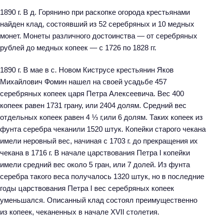
1890 г. В д. Горянино при раскопке огорода крестьянами
найден клад, состоявший из 52 серебряных и 10 медных
монет. Монеты различного достоинства — от серебряных
рублей до медных копеек — с 1726 по 1828 гг.
1890 г. В мае в с. Новом Киструсе крестьянин Яков
Михайлович Фомин нашел на своей усадьбе 457
серебряных копеек царя Петра Алексеевича. Вес 400
копеек равен 1731 грану, или 2404 долям. Средний вес
отдельных копеек равен 4 ⅓ г,или 6 долям. Таких копеек из
фунта серебра чеканили 1520 штук. Копейки старого чекана
имели неровный вес, начиная с 1703 г. до прекращения их
чекана в 1716 г. В начале царствования Петра I копейки
имели средний вес около 5 гран, или 7 долей. Из фунта
серебра такого веса получалось 1320 штук, но в последние
годы царствования Петра I вес серебряных копеек
уменьшался. Описанный клад состоял преимущественно
из копеек, чеканенных в начале XVII столетия.