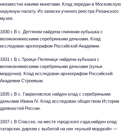
неизвестно какими монетами. Клад передан в Московскую
окружную палату. Из записки ученого реестра Рязанского
музея.
1830 г. В с. Дегтяном найдена глиняная кубышка с
великокняжескими серебряными деньгами. Клад
исследован археографом Российской Академии.
1831 г. В с.Троице-Пеленице найдена кубышка с
великокняжескими серебряными деньгами (куньи
мордочки). Клад исследован археографом Российской
Академии Строевым.
1835 г. В с. Гавриловское найден клад с серебряными
деньгами Ивана IV. Клад исследован обществом Истории
древностей России.
1837 г. В Спасске, на месте городского сада,найден клад
татарских дирхем с выбитой на них «куньей мордкой» —