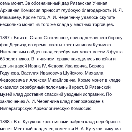
семь монет. За обозначенный дар Рязанская Ученая
Архивная Комиссия приносит глубокую благодарность И. Я.
Макашеву. Кроме того, А. И. Черепнину удалось скупить
несколько монет из того же клада у местных торговцев.
1897 г. Близ с. Старо-Стеклянное, принадлежавшего борону
фон Дервизу, во время пахоты крестьянином Кузьмою
Николаевым найден клад серебряных монет весом 3 фунта
68 золотников. В глиняном горшке находились копейки и
деньги царей Ивана IV, Федора Ивановича, Бориса
Годунова, Василия Ивановича Шуйского, Михаила
Федоровича и Алексея Михайловича. Кроме монет в кладе
оказался серебряный поломанный крест. В Рязанский
музей клад доставил спасский уездный исправник. По
заключению А. И. Черепнина клад препровожден в
Императорскую Археологическую Комиссию.
1898 г. В с. Кутуково крестьянами найден клад серебряных
монет. Местный владелец поместья Н. А. Кутуков выкупил