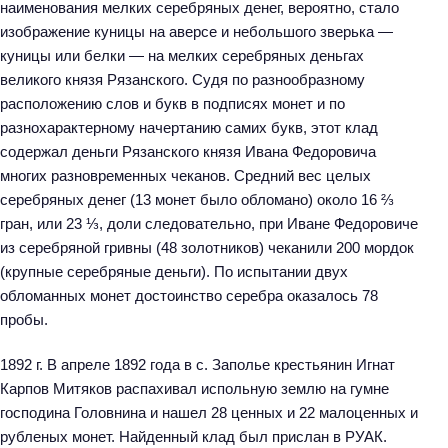
наименования мелких серебряных денег, вероятно, стало
изображение куницы на аверсе и небольшого зверька —
куницы или белки — на мелких серебряных деньгах
великого князя Рязанского. Судя по разнообразному
расположению слов и букв в подписях монет и по
разнохарактерному начертанию самих букв, этот клад
содержал деньги Рязанского князя Ивана Федоровича
многих разновременных чеканов. Средний вес целых
серебряных денег (13 монет было обломано) около 16 ⅔
гран, или 23 ⅓, доли следовательно, при Иване Федоровиче
из серебряной гривны (48 золотников) чеканили 200 мордок
(крупные серебряные деньги). По испытании двух
обломанных монет достоинство серебра оказалось 78
пробы.
1892 г. В апреле 1892 года в с. Заполье крестьянин Игнат
Карпов Митяков распахивал испольную землю на гумне
господина Головнина и нашел 28 ценных и 22 малоценных и
рубленых монет. Найденный клад был прислан в РУАК.