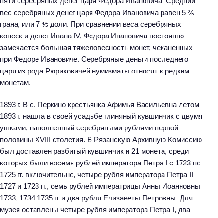
пяти серебряных денег царя Федора Ивановича. Средний
вес серебряных денег царя Федора Ивановича равен 5 ⅖
грана, или 7 ⅘ доли. При сравнении веса серебряных
копеек и денег Ивана IV, Федора Ивановича постоянно
замечается большая тяжеловесность монет, чеканенных
при Федоре Ивановиче. Серебряные деньги последнего
царя из рода Рюриковичей нумизматы относят к редким
монетам.
1893 г. В с. Перкино крестьянка Афимья Васильевна летом
1893 г. нашла в своей усадьбе глиняный кувшинчик с двумя
ушками, наполненный серебряными рублями первой
половины XVIII столетия. В Рязанскую Архивную Комиссию
был доставлен разбитый кувшинчик и 21 монета, среди
которых были восемь рублей императора Петра I с 1723 по
1725 гг. включительно, четыре рубля императора Петра II
1727 и 1728 гг., семь рублей императрицы Анны Иоанновны
1733, 1734 1735 гг и два рубля Елизаветы Петровны. Для
музея оставлены четыре рубля императора Петра I, два