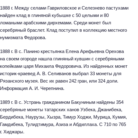
1888 г. Между селами Гавриловское и Селезнево пастухами
найден клад в глиняной кубышке с 50 целыми и 80
ломаными арабскими дирхемами. Среди монет был
серебряный браслет. Клад поступил в коллекцию местного
нумизмата Федорова.
1888 г. В с. Панино крестьянка Елена Арефьевна Орехова
на своем огороде нашла глиняный кувшин с серебряными
копейками царя Михаила Федоровича. Из найденных монет
историк-краевед А. В. Селиванов выбрал 33 монеты для
Рязанского музея. Вес их равен 242 гран, или 324 доли.
Информация А. И. Черепнина.
1889 г. В с. Устрань гражданином Бакуниным найдены 354
серебряные монеты татарских ханов Узбека, Джанибека,
Бердибека, Наурузы, Хызра, Тимур Ходжи, Мурица, Кумия,
Гамдибека, Тулидтимура, Азиза и Абдиллаха. С 710 по 765
г. Хиджары.