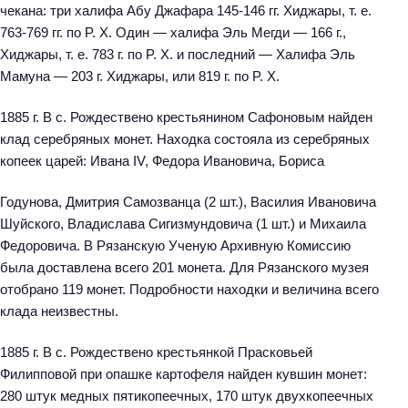
чекана: три халифа Абу Джафара 145-146 гг. Хиджары, т. е.
763-769 гг. по P. X. Один — халифа Эль Мегди — 166 г.,
Хиджары, т. е. 783 г. по P. X. и последний — Халифа Эль
Мамуна — 203 г. Хиджары, или 819 г. по P. X.
1885 г. В с. Рождествено крестьянином Сафоновым найден
клад серебряных монет. Находка состояла из серебряных
копеек царей: Ивана IV, Федора Ивановича, Бориса
Годунова, Дмитрия Самозванца (2 шт.), Василия Ивановича
Шуйского, Владислава Сигизмундовича (1 шт.) и Михаила
Федоровича. В Рязанскую Ученую Архивную Комиссию
была доставлена всего 201 монета. Для Рязанского музея
отобрано 119 монет. Подробности находки и величина всего
клада неизвестны.
1885 г. В с. Рождествено крестьянкой Прасковьей
Филипповой при опашке картофеля найден кувшин монет:
280 штук медных пятикопеечных, 170 штук двухкопеечных