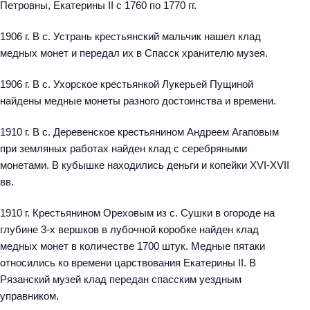
й
Петровны, Екатерины II с 1760 по 1770 гг.
т
1906 г. В с. Устрань крестьянский мальчик нашел клад
и
медных монет и передал их в Спасск хранителю музея.
:
1906 г. В с. Ухорское крестьянкой Лукерьей Пущиной
найдены медные монеты разного достоинства и времени.
1910 г. В с. Деревенское крестьянином Андреем Агаповым
при земляных работах найден клад с серебряными
монетами. В кубышке находились деньги и копейки XVI-XVII
вв.
1910 г. Крестьянином Ореховым из с. Сушки в огороде на
глубине 3-х вершков в лубочной коробке найден клад
медных монет в количестве 1700 штук. Медные пятаки
относились ко времени царствования Екатерины II. В
Рязанский музей клад передан спасским уездным
управником.