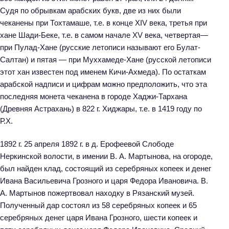
Судя по обрывкам арабских букв, две из них были
чеканены при Тохтамаше, т.е. в конце XIV века, третья при
хане Шади-Беке, т.е. в самом начале XV века, четвертая—
при Пулад-Хане (русские летописи называют его Булат-
Салтан) и пятая — при Муххамеде-Хане (русской летописи
этот хан известен под именем Кичи-Ахмеда). По остаткам
арабской надписи и цифрам можно предположить, что эта
последняя монета чеканена в городе Хаджи-Тархана
(Древняя Астрахань) в 822 г. Хиджары, т.е. в 1419 году по
Р.Х.
1892 г. 25 апреля 1892 г. в д. Ерофеевой Слободе
Неркинской волости, в имении В. А. Мартынова, на огороде,
был найден клад, состоящий из серебряных копеек и денег
Ивана Васильевича Грозного и царя Федора Ивановича. В.
А. Мартынов пожертвовал находку в Рязанский музей.
Полученный дар состоял из 58 серебряных копеек и 65
серебряных денег царя Ивана Грозного, шести копеек и