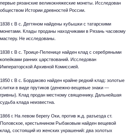
первые рязанские великокняжеские монеты. Исследован
обществом Истории древностей России.
1838 г. В с. Дегтяном найдены кубышки с татарскими
монетами. Клады проданы находчиками в Рязань часовому
мастеру. Не исследованы.
1838 г. В с. Троице-Пеленице найден клад с серебряными
копейками ранних царствований. Исследован
Императорской Архивной Комиссией.
1850 г. В с. Бордаково найден крайне редкий клад: золотые
слитки в виде прутиков (денежно-вещевые знаки —
гривны). Клад продан местному священнику. Дальнейшая
судьба клада неизвестна.
18б6 г. На левом берегу Оки, против ж.д. разъезда ст.
Половское, крестьянином Рыбаковым найден вещевой
клад, состоящий из женских украшений: два золотых