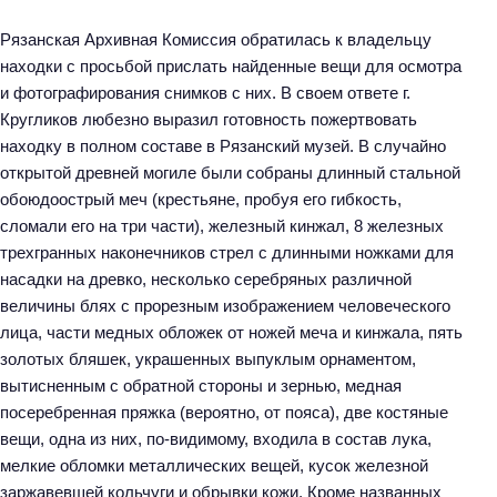
Рязанская Архивная Комиссия обратилась к владельцу
находки с просьбой прислать найденные вещи для осмотра
и фотографирования снимков с них. В своем ответе г.
Кругликов любезно выразил готовность пожертвовать
находку в полном составе в Рязанский музей. В случайно
открытой древней могиле были собраны длинный стальной
обоюдоострый меч (крестьяне, пробуя его гибкость,
сломали его на три части), железный кинжал, 8 железных
трехгранных наконечников стрел с длинными ножками для
насадки на древко, несколько серебряных различной
величины блях с прорезным изображением человеческого
лица, части медных обложек от ножей меча и кинжала, пять
золотых бляшек, украшенных выпуклым орнаментом,
вытисненным с обратной стороны и зернью, медная
посеребренная пряжка (вероятно, от пояса), две костяные
вещи, одна из них, по-видимому, входила в состав лука,
мелкие обломки металлических вещей, кусок железной
заржавевшей кольчуги и обрывки кожи. Кроме названных