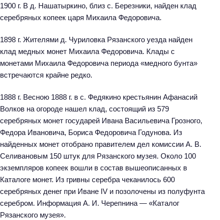
1900 г. В д. Нашатыркино, близ с. Березники, найден клад
серебряных копеек царя Михаила Федоровича.
1898 г. Жителями д. Чуриловка Рязанского уезда найден
клад медных монет Михаила Федоровича. Клады с
монетами Михаила Федоровича периода «медного бунта»
встречаются крайне редко.
1888 г. Весною 1888 г. в с. Федякино крестьянин Афанасий
Волков на огороде нашел клад, состоящий из 579
серебряных монет государей Ивана Васильевича Грозного,
Федора Ивановича, Бориса Федоровича Годунова. Из
найденных монет отобрано правителем дел комиссии А. В.
Селивановым 150 штук для Рязанского музея. Около 100
экземпляров копеек вошли в состав вышеописанных в
Каталоге монет. Из гривны серебра чеканилось 600
серебряных денег при Иване IV и позолочены из полуфунта
серебром. Информация А. И. Черепнина — «Каталог
Рязанского музея».