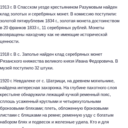
1913 г. В Спасском уезде крестьянином Разумовым найден
клад золотых и серебряных монет. В комиссию поступили:
золотой пятирублевик 1834 г., золотая монета достоинством
в 20 франков 1833 г., 11 серебряных рублей. Монеты
возвращены находчику как не имеющие исторической
ценности.
1918 г. В с. Заполье найден клад серебряных монет
Рязанского княжества великого князя Ивана Федоровича. В
музей поступило 32 штуки.
1920 г. Невдалеке от с. Шатрищи, на древнем могильнике,
найдена интересная захоронка. На глубине пахотного слоя
крестьяне обнаружили лежащий кучкой ременный пояс,
сплошь усаженный круглыми и четырехугольными
бронзовыми бляхами; плеть, обложенную бронзовыми
листами с бляшками на ремне; ременную узду с богатым
набором блях и подвесок и железные удила. Кто и для