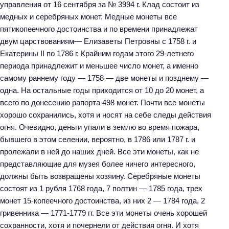
управления от 16 сентября за № 3994 г. Клад состоит из
медных и серебряных монет. Медные монеты все
пятикопеечного достоинства и по времени принадлежат
двум царствованиям— Елизаветы Петровны с 1758 г. и
Екатерины II по 1786 г. Крайним годам этого 29-летнего
периода принадлежит и меньшее число монет, а именно
самому раннему году — 1758 — две монеты и позднему —
одна. На остальные годы приходится от 10 до 20 монет, а
всего по донесению рапорта 498 монет. Почти все монеты
хорошо сохранились, хотя и носят на себе следы действия
огня. Очевидно, деньги упали в землю во время пожара,
бывшего в этом селении, вероятно, в 1786 или 1787 г. и
пролежали в ней до наших дней. Все эти монеты, как не
представляющие для музея более ничего интересного,
должны быть возвращены хозяину. Серебряные монеты
состоят из 1 рубля 1768 года, 7 полтин — 1785 года, трех
монет 15-копеечного достоинства, из них 2 — 1784 года, 2
гривенника — 1771-1779 гг. Все эти монеты очень хорошей
сохранности, хотя и почернели от действия огня. И хотя