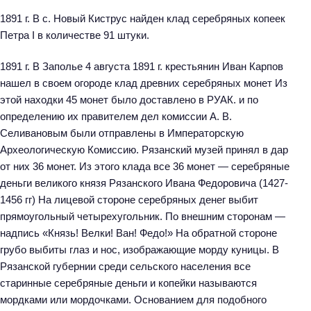
1891 г. В с. Новый Киструс найден клад серебряных копеек
Петра I в количестве 91 штуки.
1891 г. В Заполье 4 августа 1891 г. крестьянин Иван Карпов
нашел в своем огороде клад древних серебряных монет Из
этой находки 45 монет было доставлено в РУАК. и по
определению их правителем дел комиссии А. В.
Селивановым были отправлены в Императорскую
Археологическую Комиссию. Рязанский музей принял в дар
от них 36 монет. Из этого клада все 36 монет — серебряные
деньги великого князя Рязанского Ивана Федоровича (1427-
1456 гг) На лицевой стороне серебряных денег выбит
прямоугольный четырехугольник. По внешним сторонам —
надпись «Князь! Велки! Ван! Федо!» На обратной стороне
грубо выбиты глаз и нос, изображающие морду куницы. В
Рязанской губернии среди сельского населения все
старинные серебряные деньги и копейки называются
мордками или мордочками. Основанием для подобного