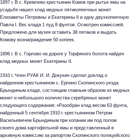
1897 г. В с. Кремлево крестьянин Комов при рытье ямы на
усадьбе нашел клад медных пятикопеечных монет
Елизаветы Петровны и Екатерины II и одну двухкопеечную
Павла I. Вес клада 1 пуд 8 фунтов. Осмотрен комиссией.
Предложено для музея оставить 38 пятаков и выдать
Комову вознаграждение 50 копеек.
1896 г. В с. Горлово на дороге у Торфяного болота найден
клад медных монет Екатерины II.
1910 г. Член РУАК И. И. Докукин сделал доклад о
найденном крестьянином с. Ерлино Скопинского уезда
Брындиным кладе, состоящем главным образом из медных
монет и небольшого количества серебряных монет
следующего содержания: «Разобран клад весом 63 фунта,
найденный 5 сентября 1910 г. крестьянином Петром
Васильевичем Брындиным при копании им под полом
своего дома картофельной ямы и представленный в
архивную комиссию за рапортом Скопинского полицейского