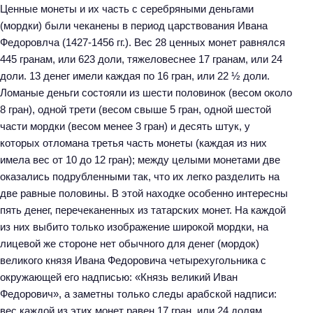
Ценные монеты и их часть с серебряными деньгами
(мордки) были чеканены в период царствования Ивана
Федоровлча (1427-1456 гг.). Вес 28 ценных монет равнялся
445 гранам, или 623 доли, тяжеловеснее 17 гранам, или 24
доли. 13 денег имели каждая по 16 гран, или 22 ½ доли.
Ломаные деньги состояли из шести половинок (весом около
8 гран), одной трети (весом свыше 5 гран, одной шестой
части мордки (весом менее 3 гран) и десять штук, у
которых отломана третья часть монеты (каждая из них
имела вес от 10 до 12 гран); между целыми монетами две
оказались подрубленными так, что их легко разделить на
две равные половины. В этой находке особенно интересны
пять денег, перечеканенных из татарских монет. На каждой
из них выбито только изображение широкой мордки, на
лицевой же стороне нет обычного для денег (мордок)
великого князя Ивана Федоровича четырехугольника с
окружающей его надписью: «Князь великий Иван
Федорович», а заметны только следы арабской надписи:
вес каждой из этих монет равен 17 гран, или 24 долям.