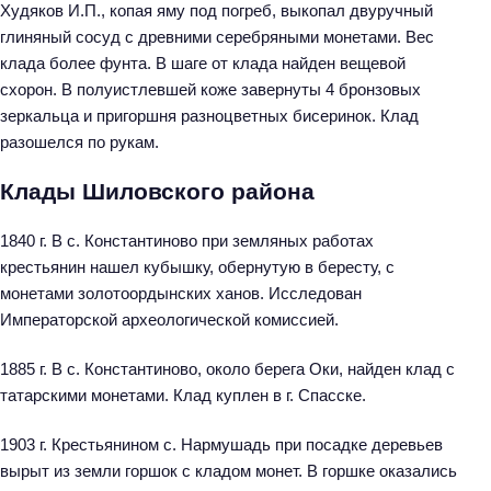
Худяков И.П., копая яму под погреб, выкопал двуручный
глиняный сосуд с древними серебряными монетами. Вес
клада более фунта. В шаге от клада найден вещевой
схорон. В полуистлевшей коже завернуты 4 бронзовых
зеркальца и пригоршня разноцветных бисеринок. Клад
разошелся по рукам.
Клады Шиловского района
1840 г. В с. Константиново при земляных работах
крестьянин нашел кубышку, обернутую в бересту, с
монетами золотоордынских ханов. Исследован
Императорской археологической комиссией.
1885 г. В с. Константиново, около берега Оки, найден клад с
татарскими монетами. Клад куплен в г. Спасске.
1903 г. Крестьянином с. Нармушадь при посадке деревьев
вырыт из земли горшок с кладом монет. В горшке оказались