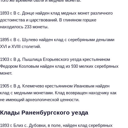
Того же времени были и медные монеты.
1893 г. В с. Донце найден клад медных монет различного
достоинства и царствований. В глиняном горшке
находилось 233 монеты.
1895 г. В с. Шулево найден клад с серебряными деньгами
XVI и XVIII столетий.
1903 г. В д. Пышлица Егорьевского уезда крестьянином
Федором Козловым найден клад из 930 мелких серебряных
монет.
1905 г. В д. Клемечево крестьянином Ивановым найден
клад с медными монетами. Клад возвращен находчику как
не имеющий археологической ценности.
Клады Раненбургского уезда
1893 г. Близ с. Дубовки, в поле, найден клад серебряных