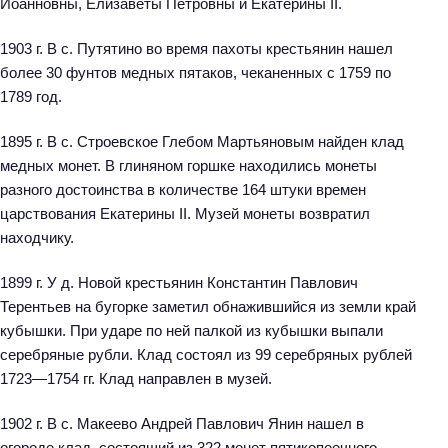
Иоанновны, Елизаветы Петровны и Екатерины II.
1903 г. В с. Путятино во время пахоты крестьянин нашел
более 30 фунтов медных пятаков, чеканенных с 1759 по
1789 год.
1895 г. В с. Строевское Глебом Мартьяновым найден клад
медных монет. В глиняном горшке находились монеты
разного достоинства в количестве 164 штуки времен
царствования Екатерины II. Музей монеты возвратил
находчику.
1899 г. У д. Новой крестьянин Константин Павлович
Терентьев на бугорке заметил обнажившийся из земли край
кубышки. При ударе по ней палкой из кубышки выпали
серебряные рубли. Клад состоял из 99 серебряных рублей
1723—1754 гг. Клад направлен в музей.
1902 г. В с. Макеево Андрей Павлович Янин нашел в
огороде клад, состоящий из 322 монет пятикопеечного