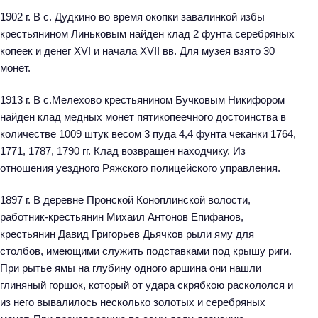
1902 г. В с. Дудкино во время окопки завалинкой избы
крестьянином Линьковым найден клад 2 фунта серебряных
копеек и денег XVI и начала XVII вв. Для музея взято 30
монет.
1913 г. В с.Мелехово крестьянином Бучковым Никифором
найден клад медных монет пятикопеечного достоинства в
количестве 1009 штук весом 3 пуда 4,4 фунта чеканки 1764,
1771, 1787, 1790 гг. Клад возвращен находчику. Из
отношения уездного Ряжского полицейского управления.
1897 г. В деревне Пронской Коноплинской волости,
работник-крестьянин Михаил Антонов Епифанов,
крестьянин Давид Григорьев Дьячков рыли яму для
столбов, имеющими служить подставками под крышу риги.
При рытье ямы на глубину одного аршина они нашли
глиняный горшок, который от удара скрябкою раскололся и
из него вывалилось несколько золотых и серебряных