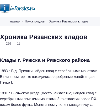
i
n
Главная
Поиск кладов
Хроника Рязанских кладов
f
o
Хроника Рязанских кладов
r
266
11
e
k
s
Клады г. Ряжска и Ряжского района
.
r
1883 г. В д. Приянки найден клад с серебряными монетами.
u
В глиняном горшке находились серебряные копейки царя
Петра I.
1891 г. В Ряжском уезде (место неизвестно) найден клад с
серебряными римскими монетами 2-го столетия после Р.Х.
весом более фунта. Монеты поступили к священнику с.