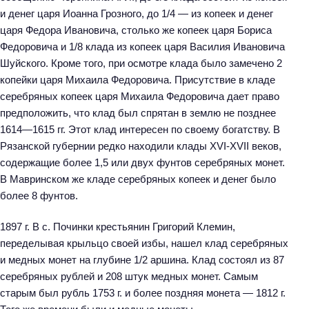
и денег царя Иоанна Грозного, до 1/4 — из копеек и денег
царя Федора Ивановича, столько же копеек царя Бориса
Федоровича и 1/8 клада из копеек царя Василия Ивановича
Шуйского. Кроме того, при осмотре клада было замечено 2
копейки царя Михаила Федоровича. Присутствие в кладе
серебряных копеек царя Михаила Федоровича дает право
предположить, что клад был спрятан в землю не позднее
1614—1615 гг. Этот клад интересен по своему богатству. В
Рязанской губернии редко находили клады XVI-XVII веков,
содержащие более 1,5 или двух фунтов серебряных монет.
В Мавринском же кладе серебряных копеек и денег было
более 8 фунтов.
1897 г. В с. Починки крестьянин Григорий Клемин,
переделывая крыльцо своей избы, нашел клад серебряных
и медных монет на глубине 1/2 аршина. Клад состоял из 87
серебряных рублей и 208 штук медных монет. Самым
старым был рубль 1753 г. и более поздняя монета — 1812 г.