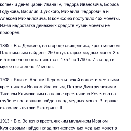
копеек и денег царей Ивана IV, Федора Ивановича, Бориса
Годунова, Василия Шуйского, Михаила Федоровича и
Алексея Михайловича. В комиссию поступило 462 монеты.
Из-за недостатка денежных средств музей монеты не
приобрел.
1899 г. В с. Демкино, на огороде священника, крестьянином
Плотниковым найдены 250 штук старых медных монет 2-х
и 5-копеечного достоинства с 1757 по 1790 гг. Из клада в
музее оставлено 27 монет.
1908 г. Близ с. Аленки Шереметьевской волости местными
крестьянами Иваном Ивановым, Петром Дмитриевским и
Тихоном Климаковым на пашне крестьянина Кочетова на
глубине пол-аршина найден клад медных монет. В горшке
оказались пятаки Екатерины II.
1913 г. В с. Зенкино крестьянским мальчиком Иваном
Кузнецовым найден клад пятикопеечных медных монет в