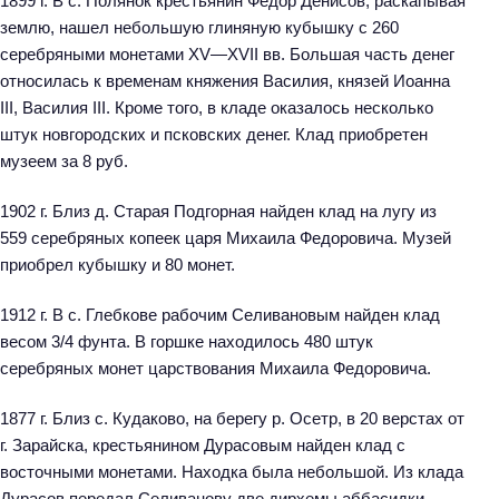
1899 г. В с. Полянок крестьянин Федор Денисов, раскапывая
землю, нашел небольшую глиняную кубышку с 260
серебряными монетами XV—XVII вв. Большая часть денег
относилась к временам княжения Василия, князей Иоанна
III, Василия III. Кроме того, в кладе оказалось несколько
штук новгородских и псковских денег. Клад приобретен
музеем за 8 руб.
1902 г. Близ д. Старая Подгорная найден клад на лугу из
559 серебряных копеек царя Михаила Федоровича. Музей
приобрел кубышку и 80 монет.
1912 г. В с. Глебкове рабочим Селивановым найден клад
весом 3/4 фунта. В горшке находилось 480 штук
серебряных монет царствования Михаила Федоровича.
1877 г. Близ с. Кудаково, на берегу р. Осетр, в 20 верстах от
г. Зарайска, крестьянином Дурасовым найден клад с
восточными монетами. Находка была небольшой. Из клада
Дурасов передал Селиванову две дирхемы аббасидки