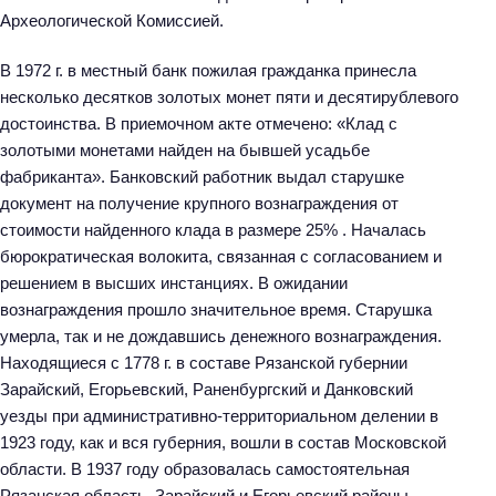
Археологической Комиссией.
В 1972 г. в местный банк пожилая гражданка принесла
несколько десятков золотых монет пяти и десятирублевого
достоинства. В приемочном акте отмечено: «Клад с
золотыми монетами найден на бывшей усадьбе
фабриканта». Банковский работник выдал старушке
документ на получение крупного вознаграждения от
стоимости найденного клада в размере 25% . Началась
бюрократическая волокита, связанная с согласованием и
решением в высших инстанциях. В ожидании
вознаграждения прошло значительное время. Старушка
умерла, так и не дождавшись денежного вознаграждения.
Находящиеся с 1778 г. в составе Рязанской губернии
Зарайский, Егорьевский, Раненбургский и Данковский
уезды при административно-территориальном делении в
Н
1923 году, как и вся губерния, вошли в состав Московской
а
области. В 1937 году образовалась самостоятельная
й
Рязанская область. Зарайский и Егорьевский районы