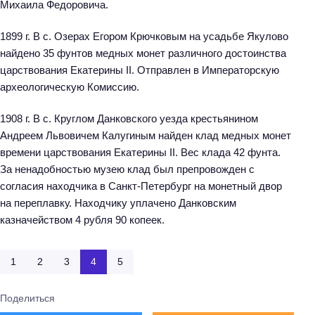
Михаила Федоровича.
1899 г. В с. Озерах Егором Крючковым на усадьбе Якулово
найдено 35 фунтов медных монет различного достоинства
царствования Екатерины II. Отправлен в Императорскую
археологическую Комиссию.
1908 г. В с. Круглом Данковского уезда крестьянином
Андреем Львовичем Калугиным найден клад медных монет
времени царствования Екатерины II. Вес клада 42 фунта.
За ненадобностью музею клад был препровожден с
согласия находчика в Санкт-Петербург на монетный двор
на переплавку. Находчику уплачено Данковским
казначейством 4 рубля 90 копеек.
1
2
3
4
5
Поделиться