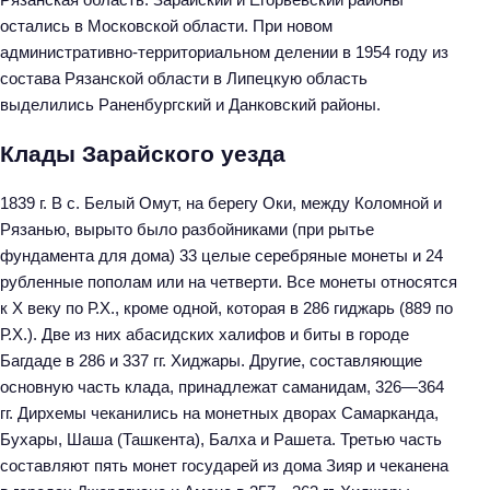
т
остались в Московской области. При новом
и
административно-территориальном делении в 1954 году из
:
состава Рязанской области в Липецкую область
выделились Раненбургский и Данковский районы.
Клады Зарайского уезда
1839 г. В с. Белый Омут, на берегу Оки, между Коломной и
Рязанью, вырыто было разбойниками (при рытье
фундамента для дома) 33 целые серебряные монеты и 24
рубленные пополам или на четверти. Все монеты относятся
к X веку по Р.Х., кроме одной, которая в 286 гиджарь (889 по
Р.Х.). Две из них абасидских халифов и биты в городе
Багдаде в 286 и 337 гг. Хиджары. Другие, составляющие
основную часть клада, принадлежат саманидам, 326—364
гг. Дирхемы чеканились на монетных дворах Самарканда,
Бухары, Шаша (Ташкента), Балха и Рашета. Третью часть
составляют пять монет государей из дома Зияр и чеканена