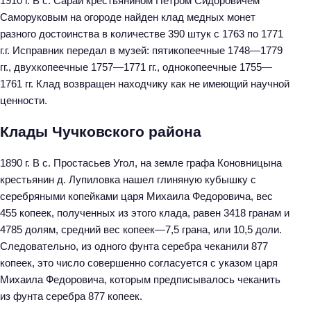
1910 г. В с. Сараи крестьянином Петром Сидоровичем
Саморуковым на огороде найден клад медных монет
разного достоинства в количестве 390 штук с 1763 по 1771
г.г. Исправник передал в музей: пятикопеечные 1748—1779
гг., двухкопеечные 1757—1771 гг., однокопеечные 1755—
1761 гг. Клад возвращен находчику как не имеющий научной
ценности.
Клады Чучковского района
1890 г. В с. Простасьев Угол, на земле графа Коновницына
крестьянин д. Лупиловка нашел глиняную кубышку с
серебряными копейками царя Михаила Федоровича, вес
455 копеек, полученных из этого клада, равен 3418 гранам и
4785 долям, средний вес копеек—7,5 грана, или 10,5 доли.
Следовательно, из одного фунта серебра чеканили 877
копеек, это число совершенно согласуется с указом царя
Михаила Федоровича, которым предписывалось чеканить
из фунта серебра 877 копеек.