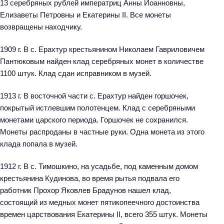
13 серебряных рублей императриц Анны Иоанновны,
Елизаветы Петровны и Екатерины II. Все монеты
возвращены находчику.
1909 г. В с. Ерахтур крестьянином Николаем Гавриловичем
Пантюковым найден клад серебряных монет в количестве
1100 штук. Клад сдан исправником в музей.
1913 г. В восточной части с. Ерахтур найден горшочек,
покрытый истлевшим полотенцем. Клад с серебряными
монетами царского периода. Горшочек не сохранился.
Монеты распроданы в частные руки. Одна монета из этого
клада попала в музей.
1912 г. В с. Тимошкино, на усадьбе, под каменным домом
крестьянина Кудинова, во время рытья подвала его
работник Прохор Яковлев Брадунов нашел клад,
состоящий из медных монет пятикопеечного достоинства
времен царствования Екатерины II, всего 355 штук. Монеты