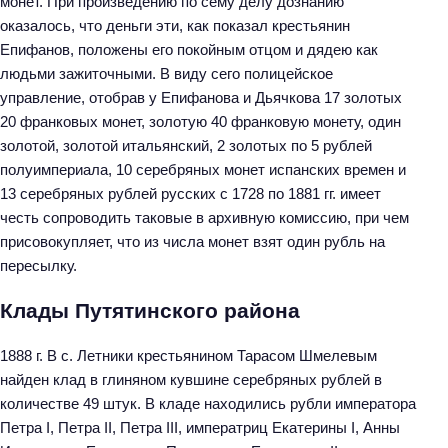
монет. При произведению по сему делу дознанию
оказалось, что деньги эти, как показал крестьянин
Епифанов, положены его покойным отцом и дядею как
людьми зажиточными. В виду сего полицейское
управление, отобрав у Епифанова и Дьячкова 17 золотых
20 франковых монет, золотую 40 франковую монету, один
золотой, золотой итальянский, 2 золотых по 5 рублей
полуимпериала, 10 серебряных монет испанских времен и
13 серебряных рублей русских с 1728 по 1881 гг. имеет
честь сопроводить таковые в архивную комиссию, при чем
присовокупляет, что из числа монет взят один рубль на
пересылку.
Клады Путятинского района
1888 г. В с. Летники крестьянином Тарасом Шмелевым
найден клад в глиняном кувшине серебряных рублей в
количестве 49 штук. В кладе находились рубли императора
Петра I, Петра II, Петра III, императриц Екатерины I, Анны