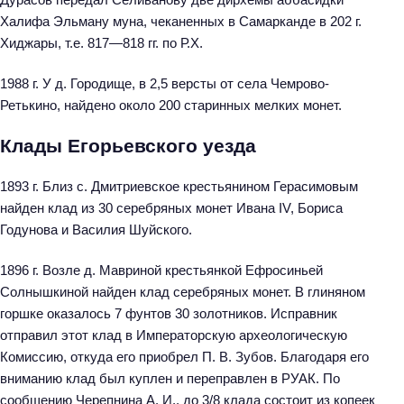
Халифа Эльману муна, чеканенных в Самарканде в 202 г.
Хиджары, т.е. 817—818 гг. по Р.Х.
1988 г. У д. Городище, в 2,5 версты от села Чемрово-
Ретькино, найдено около 200 старинных мелких монет.
Клады Егорьевского уезда
1893 г. Близ с. Дмитриевское крестьянином Герасимовым
найден клад из 30 серебряных монет Ивана IV, Бориса
Годунова и Василия Шуйского.
1896 г. Возле д. Мавриной крестьянкой Ефросиньей
Солнышкиной найден клад серебряных монет. В глиняном
горшке оказалось 7 фунтов 30 золотников. Исправник
отправил этот клад в Императорскую археологическую
Комиссию, откуда его приобрел П. В. Зубов. Благодаря его
вниманию клад был куплен и переправлен в РУАК. По
сообщению Черепнина А. И., до 3/8 клада состоит из копеек