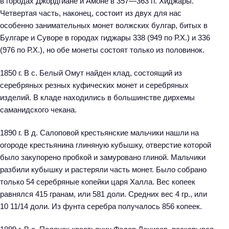
в городах Джордгиане и Амоне в 357—363 гг. Хиджары.
Четвертая часть, наконец, состоит из двух для нас
особенно занимательных монет волжских булгар, битых в
Булгаре и Суворе в городах гиджары 338 (949 по Р.Х.) и 336
(976 по Р.Х.), но обе монеты состоят только из половинок.
1850 г. В с. Белый Омут найден клад, состоящий из
серебряных резных куфических монет и серебряных
изделий. В кладе находились в большинстве дирхемы
саманидского чекана.
1890 г. В д. Салоповой крестьянские мальчики нашли на
огороде крестьянина глиняную кубышку, отверстие которой
было закупорено пробкой и замуровано глиной. Мальчики
разбили кубышку и растеряли часть монет. Было собрано
только 54 серебряные копейки царя Халла. Вес копеек
равнялся 415 гранам, или 581 доли. Средних вес 4 гр., или
10 11/14 доли. Из фунта серебра получалось 856 копеек.