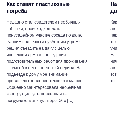
Как ставят пластиковые
На
погреба
дв
Недавно стал свидетелем необычных
Как
событий, происходивших на
ав
приусадебном участке соседа по даче.
пер
Ранним солнечным субботним утром я
тех
решил съездить на дачу с целью
уни
инспекции дома и проведения
мас
подготовительных работ для проживания
нич
с семьей в весенне-летний период. На
авт
подъезде к дому мое внимание
эст
привлекло скопление техники и машин.
то 
Особенно заинтересовала необычная
конструкция, установленная на
погрузчике-манипуляторе. Это […]