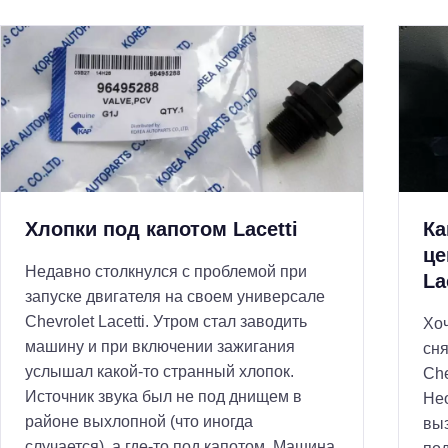
Хлопки под капотом Lacetti
Ка
це
Недавно столкнулся с проблемой при
La
запуске двигателя на своем универсале
Н
Chevrolet Lacetti. Утром стал заводить
Хоч
а
машину и при включении зажигания
сня
й
услышал какой-то странный хлопок.
Che
т
Источник звука был не под днищем в
Нео
и
районе выхлопной (что иногда
вы
случается), а где-то под капотом. Машина
: