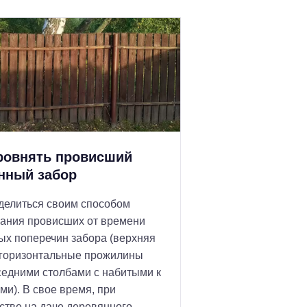
ровнять провисший
нный забор
делиться своим способом
ания провисших от времени
ых поперечин забора (верхняя
 горизонтальные прожилины
седними столбами с набитыми к
ми). В свое время, при
стве на даче деревянного