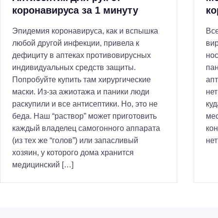
коронавируса за 1 минуту
ко
Эпидемия коронавируса, как и вспышка
Все
любой другой инфекции, привела к
ви
дефициту в аптеках противовирусных
нос
индивидуальных средств защиты.
пан
Попробуйте купить там хирургические
апт
маски. Из-за ажиотажа и паники люди
нет
раскупили и все антисептики. Но, это не
куд
беда. Наш “раствор” может приготовить
мес
каждый владелец самогонного аппарата
кон
(из тех же “голов”) или запасливый
нет
хозяин, у которого дома хранится
медицинский […]