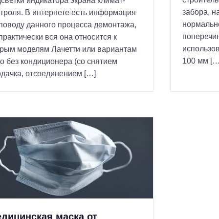
светки индикатора экрана климат-
забора, н
троля. В интернете есть информация
нормально
поводу данного процесса демонтажа,
поперечин
практически вся она относится к
использо
арым моделям Лачетти или вариантам
100 мм […
о без кондиционера (со снятием
дачка, отсоединением […]
дицинская маска от