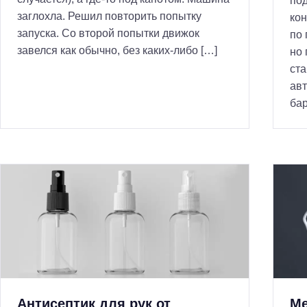
под
заглохла. Решил повторить попытку
кон
запуска. Со второй попытки движок
по 
завелся как обычно, без каких-либо […]
но 
ст
авт
бар
Антисептик для рук от
Ме