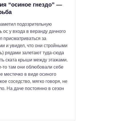
ия “осиное гнездо” —
рьба
заметил подозрительную
ь ос у входа в веранду дачного
л присматриваться за
и и увидел, что они стройными
нь) рядами залетают туда-сюда
ть ската крыши между этажами.
е-то там они облюбовали себе
е местечко в виде осиного
акое соседство, мягко говоря, не
о. На даче постоянно в сезон