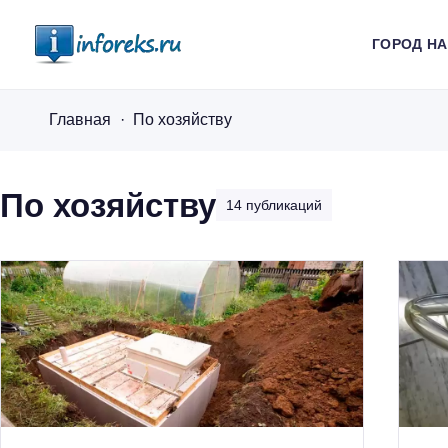
ГОРОД Н
i
n
Главная
По хозяйству
f
o
r
По хозяйству
14 публикаций
e
k
s
.
r
u