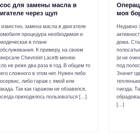
сос для замены масла в
Операц
игателе через щуп
моя бо
 известно, замена масла в двигателе
Недавно 
томобиля процедура необходимая и
активност
иодическая в плане
дома. Ста
обслуживания. К примеру, на своем
полосатым
версале Chevrolet Lacetti меняю
(и не оче
ло не реже два раза в год. В общем то
под полос
его сложного в этом нет. Нужен либо
Значит гд
осервис, либо гараж с ямой или
тепленько
акада. Так как гаражом не обзавелся,
гнезда. Т
всегда приходилось пользоваться […]
обрадовал
[…]