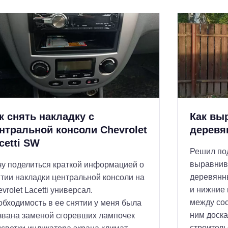
к снять накладку с
Как вы
нтральной консоли Chevrolet
деревя
cetti SW
Решил по
выравнив
у поделиться краткой информацией о
деревянн
тии накладки центральной консоли на
и нижние
vrolet Lacetti универсал.
между со
бходимость в ее снятии у меня была
ним доска
звана заменой сгоревших лампочек
строитель