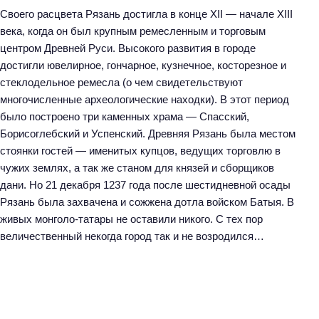
Своего расцвета Рязань достигла в конце XII — начале XIII
века, когда он был крупным ремесленным и торговым
центром Древней Руси. Высокого развития в городе
достигли ювелирное, гончарное, кузнечное, косторезное и
стеклодельное ремесла (о чем свидетельствуют
многочисленные археологические находки). В этот период
было построено три каменных храма — Спасский,
Борисоглебский и Успенский. Древняя Рязань была местом
стоянки гостей — именитых купцов, ведущих торговлю в
чужих землях, а так же станом для князей и сборщиков
дани. Но 21 декабря 1237 года после шестидневной осады
Рязань была захвачена и сожжена дотла войском Батыя. В
живых монголо-татары не оставили никого. С тех пор
величественный некогда город так и не возродился…