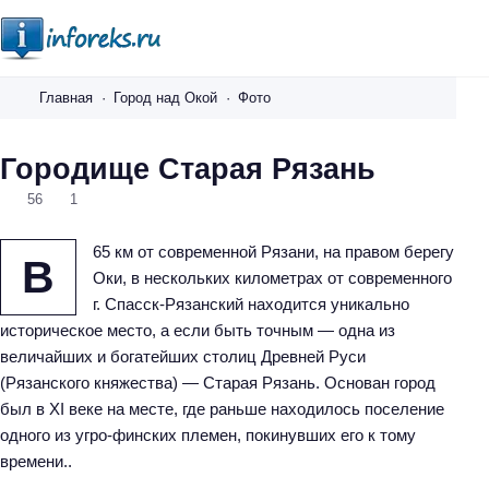
i
n
Главная
Город над Окой
Фото
f
o
Городище Старая Рязань
r
56
1
e
k
65 км от современной Рязани, на правом берегу
s
В
Оки, в нескольких километрах от современного
.
г. Спасск-Рязанский находится уникально
r
историческое место, а если быть точным — одна из
u
величайших и богатейших столиц Древней Руси
(Рязанского княжества) — Старая Рязань. Основан город
был в XI веке на месте, где раньше находилось поселение
одного из угро-финских племен, покинувших его к тому
времени..