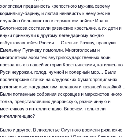
холопская преданность крепостного мужика своему
кормильцу-барину, и лютая ненависть к нему же: не
случайно большинство в сермяжном войске Ивана
Болотникова составили рязанские крестьяне, а их дети и
внуки примкнули к другому легендарному вождю
взбунтовавшейся России — Стеньке Разину, правнуки —
Емельяну Пугачеву помогали. Многоголосым и
многолетним эхом тех внутригосударственных войн,
прозванных в нашей истории Крестьянскими, катились по
Руси неурожаи, голод, чумной и холерный мор… Были
пролетарские стачки на хлудовских бумагопрядильнях,
разгоняемые жандармским палашом и казачьей нагайкой…
Были потаенные собрания искровцев и марксистов иного
толка, представлявших дворянскую, разночинную и
местечковую интеллигенцию. Впрочем, только ли
интеллигенцию?
Было и другое. В лихолетье Смутного времени рязанские