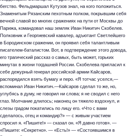
бегство. Фельдмаршал Кутузов знал, на кого положиться.
Знаменитым Рязанским пехотным полком, покрывшим себя
вечной славой во многих сражениях на пути от Москвы до
Парижа, командовал наш земляк Иван Никитич Скобелев.
Полковник и Георгиевский кавалер, адъютант Светлейшего
в Бородинском сражении, он проявил себя талантливым
писателем-баталистом. Вот, в подтверждение этого довода,
его трагический рассказ о самых, быть может, горьких
минутах в жизни тогдашней России. Скобелева пригласил к
себе дежурный генерал российской армии Кайсаров,
распорядился взять бумагу и перо. «Я тотчас уселся,—
вспоминал Иван Никитич.—Кайсаров сделал то же, но,
углубясь в думу, не говорил ни слова; я не сводил с него
глаз. Молчание длилось; наконец он тяжело вздохнул, и
слезы градом покатились по лицу его. «Что с вами
сделалось, отец и командир?» — с живым участием
спросил я. «Пишите!» — сказал он. «Я давно готов». —
«Пишите: «Секретно». — «Есть!» — «Состоявшимся в