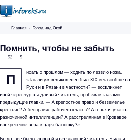
i
n
Главная
Город над Окой
f
o
Помнить, чтобы не забыть
r
52
5
e
k
исать о прошлом — ходить по лезвию ножа.
s
П
«Так ли уж великолепен был XIX век вообще на
.
Руси и в Рязани в частности? — воскликнет
r
иной чересчур въедливый читатель, пробежав глазами
u
предыдущие главки. — А крепостное право и безземелье
крестьян? А бесправие рабочего класса? А горькая участь
разночинной интеллигенции? А расстрелянная в Кровавое
воскресение вера в царя-батюшку?»
Было, все было, дорогой и всезнающий читатель. Была и