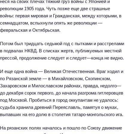
неся на своих плечах тяжкий груз войны с Японией и
революции 1905 года. Чуть позже еще две страшные
войны: первая мировая и Гражданская, между которыми, в
семнадцатом, вспыхнули опять же революции —
февральская и Октябрьская.
Потом был тридцать седьмой год с пытками и расстрелами
в подвалах НКВД. В списках жертв, публикуемых местной
прессой, продолжение следует и следует—конца не видно.
И еще одна война — Великая Отечественная. Враг ходил и
по Рязанской земле — в Михайловском, Скопинском,
Захаровском и Милославском районах, правда, недолго—
до декабря сорок первого, до начала разгрома гитлеровцев
под Москвой. Пробиться в город оккупантам не удалось:
судьба хранила древний Переяславль, памятуя о муках,
выпавших на его долю в столетия татаро-монгольского ига.
На рязанских полях началось и пошло по Союзу движение