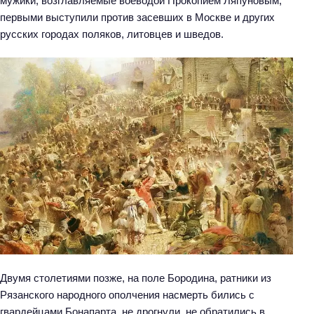
мужики, возглавляемые воеводой Прокопием Ляпуновым,
первыми выступили против засевших в Москве и других
русских городах поляков, литовцев и шведов.
Двумя столетиями позже, на поле Бородина, ратники из
Рязанского народного ополчения насмерть бились с
гвардейцами Бонапарта, не дрогнули, не обратились в