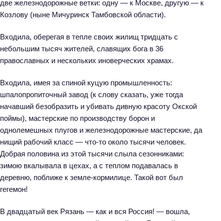
две железнодорожные ветки: одну — к Москве, другую — к
Козлову (ныне Мичуринск Тамбовской области).
Входила, оберегая в тепле своих жилищ тридцать с
небольшим тысяч жителей, славящих бога в 36
православных и нескольких иноверческих храмах.
Н
Входила, имея за спиной куцую промышленность:
а
шпалопропиточный завод (к слову сказать, уже тогда
й
начавший безобразить и убивать дивную красоту Окской
т
поймы), мастерские по производству борон и
и
однолемешных плугов и железнодорожные мастерские, да
:
нищий рабочий класс — что-то около тысячи человек.
Добрая половина из этой тысячи слыла сезонниками:
зимою вкалывала в цехах, а с теплом подавалась в
деревню, поближе к земле-кормилице. Такой вот был
гегемон!
В двадцатый век Рязань — как и вся Россия! — вошла,