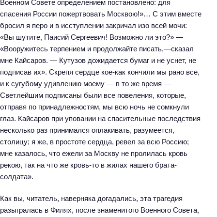
Военном Совете определением постановлено: для
спасения России пожертвовать Москвою!»… С этим вместе
бросил я перо и в исступлении закричал изо всей мочи:
«Вы шутите, Паисий Сергеевич! Возможно ли это?» —
«Вооружитесь терпением и продолжайте писать,—сказал
мне Кайсаров. — Кутузов дожидается бумаг и не уснет, не
подписав их». Скрепя сердце кое-как кончили мы рано все,
и к сугубому удивлению моему — в то же время —
Светлейшим подписаны были все повеления, которые,
отправя по принадлежностям, мы всю ночь не сомкнули
глаз. Кайсаров при уповании на спасительные последствия
несколько раз принимался оплакивать, разумеется,
столицу; я же, в простоте сердца, ревел за всю Россию;
мне казалось, что ежели за Москву не пролилась кровь
рекою, так на что же кровь-то в жилах нашего брата-
солдата».
Как вы, читатель, наверняка догадались, эта трагедия
разыгралась в Филях, после знаменитого Военного Совета,