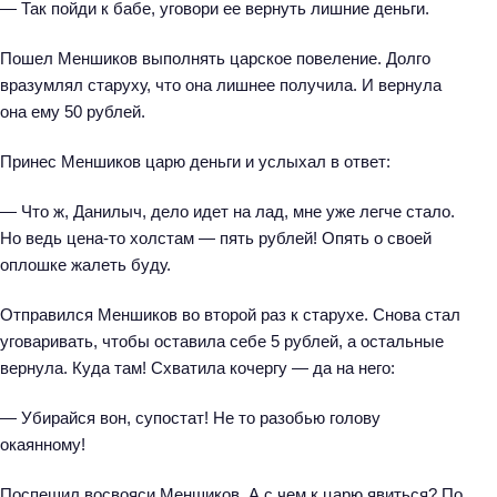
— Так пойди к бабе, уговори ее вернуть лишние деньги.
Пошел Меншиков выполнять царское повеление. Долго
вразумлял старуху, что она лишнее получила. И вернула
она ему 50 рублей.
Принес Меншиков царю деньги и услыхал в ответ:
— Что ж, Данилыч, дело идет на лад, мне уже легче стало.
Но ведь цена-то холстам — пять рублей! Опять о своей
оплошке жалеть буду.
Н
Отправился Меншиков во второй раз к старухе. Снова стал
а
уговаривать, чтобы оставила себе 5 рублей, а остальные
й
вернула. Куда там! Схватила кочергу — да на него:
т
и
— Убирайся вон, супостат! Не то разобью голову
:
окаянному!
Поспешил восвояси Меншиков. А с чем к царю явиться? По