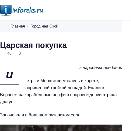
i
n
Главная
Город над Окой
f
o
Царская покупка
r
48
3
e
k
з народных преданий
s
и
.
Петр I и Меншиков мчались в карете,
r
запряженной тройкой лошадей. Ехали в
u
Воронеж на корабельные верфи в сопровождении отряда
драгун.
Заночевали в большом рязанском селе.