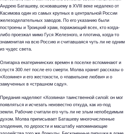
Андрею Баташеву, основавшему в XVIII веке недалеко от
Касимова один из самых крупных в центральной России
железоделательных заводов. По его указанию были
построены и Троицкий храм, поражающий всех, кто когда-
либо проезжал мимо Гуся Железного, и плотина, когда-то
знаменитая на всю Россию и считавшаяся чуть ли не одним
из чудес света.
Олигарха екатерининских времен в поселке вспоминают и
спустя 300 лет после его смерти. Молва хранит рассказы о
«Хозяине» и его жестокости, о «павильоне любви» и о
замученных в «страшном саду».
Предания наделяют «Хозяина» таинственной силой: он мог
появляться и исчезать неизвестно откуда, как из-под
земли. Рабочие считали его чуть ли не злым непобедимым
духом. Молва приписывает Баташеву многочисленные
злодеяния, по дерзости и масштабу напоминающие
злодейства того же Дракулы. Бесконечные пирушки в доме