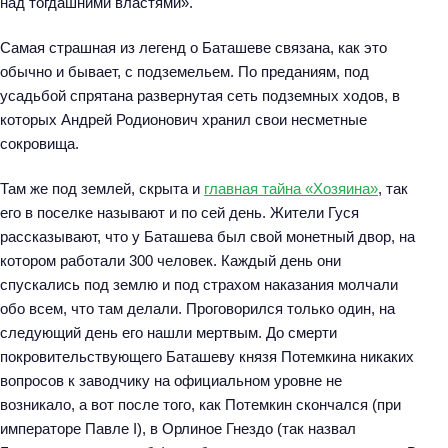
над тогдашними властями».
Самая страшная из легенд о Баташеве связана, как это
обычно и бывает, с подземельем. По преданиям, под
усадьбой спрятана развернутая сеть подземных ходов, в
которых Андрей Родионович хранил свои несметные
сокровища.
Там же под землей, скрыта и
главная тайна «Хозяина»
, так
его в поселке называют и по сей день. Жители Гуся
рассказывают, что у Баташева был свой монетный двор, на
котором работали 300 человек. Каждый день они
спускались под землю и под страхом наказания молчали
обо всем, что там делали. Проговорился только один, на
следующий день его нашли мертвым. До смерти
покровительствующего Баташеву князя Потемкина никаких
вопросов к заводчику на официальном уровне не
возникало, а вот после того, как Потемкин скончался (при
императоре Павле I), в Орлиное Гнездо (так назвал