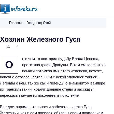
i
n
Главная
Город над Окой
f
o
Хозяин Железного Гуся
r
51
7
e
k
н в чем-то повторил судьбу Влада Цепеша,
s
О
прототипа графа Дракулы. В том смысле, что в
.
памяти потомков имя этого человека, похоже,
r
навечно осталось связанным с некой зловещей тайной.
u
Легенды о нем, так же как и легенды о знаменитом вампире
из Трансильвании, хранят древние стены и рассказы,
пересказываемые из поколения в поколение.
Все достопримечательности рабочего поселка Гусь
Железный, как и сам поселок, обязаны своим появлением