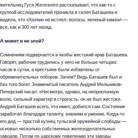
жительниц Гуся Железного рассказывает, что как-то с
группой исследователей проникла в склеп Баташева и
видела, что «Хозяин не истлел: волосы, зеленый камзол —
все, как и 300 лет назад.
А может и не злой?
Сомнениям подвергается и якобы жестокий нрав Баташева.
Говорят, рабочие трудились у него не больше четырех
часов в сутки, а крестьяне были избавлены от
обременительных поборов. Зачем? Ведь Баташев был и
без того богат. Знаменитый писатель Андрей Мельников-
Печерский писал: «Несмотря, однако, на непреклонную
волю, сильный характер и строгость, он не был жесток».
Андрей Баташев всего, что имел, добился сам. Состояние
заработал благодаря таланту, знаниям и умению. Когда-то
его дед — простой кузнец тульской оружейной слободы —
основал несколько собственных железоделательных
заводов. Потом по царскому повелению эти заводы