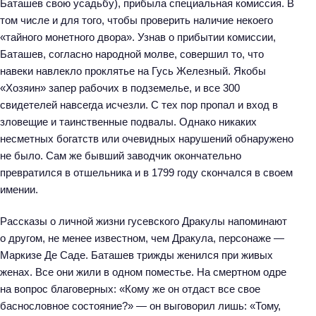
Баташев свою усадьбу), прибыла специальная комиссия. В
том числе и для того, чтобы проверить наличие некоего
«тайного монетного двора». Узнав о прибытии комиссии,
Баташев, согласно народной молве, совершил то, что
навеки навлекло проклятье на Гусь Железный. Якобы
«Хозяин» запер рабочих в подземелье, и все 300
свидетелей навсегда исчезли. С тех пор пропал и вход в
зловещие и таинственные подвалы. Однако никаких
несметных богатств или очевидных нарушений обнаружено
не было. Сам же бывший заводчик окончательно
превратился в отшельника и в 1799 году скончался в своем
имении.
Рассказы о личной жизни гусевского Дракулы напоминают
о другом, не менее известном, чем Дракула, персонаже —
Маркизе Де Саде. Баташев трижды женился при живых
женах. Все они жили в одном поместье. На смертном одре
на вопрос благоверных: «Кому же он отдаст все свое
баснословное состояние?» — он выговорил лишь: «Тому,