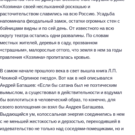
«Хозяина» своей неслыханной роскошью и
расточительством славились на всю Россию. Усадьба
напоминала феодальный замок, остатки огромных стен с
бойницами видны и по сей день. От известного на всю
округу театра остались одни развалины. По словам
местных жителей, деревья в саду, прозванном
«страшным», малорослые оттого, что земля в нем за годы
правления «Хозяина» пропиталась кровью.
В самом начале прошлого века в свет вышла книга Л.П.
Чекиной «Орлиное гнездо». Вот как в ней описывался
Андрей Баташев: «Если бы сатана был не поэтическим
вымыслом, а существовал в действительности и вздумал
бы воплотиться в человеческий образ, то конечно, для
своего воплощения он взял бы Андрея Баташева.
Выдающийся ум, колоссальная энергия соединились в нем
с не меньшей жестокостью и дерзостью, переходившей в
издевательство не только над соседями-помещиками, но и