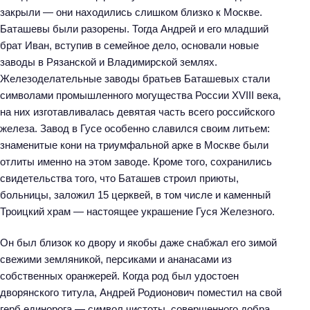
закрыли — они находились слишком близко к Москве.
Баташевы были разорены. Тогда Андрей и его младший
брат Иван, вступив в семейное дело, основали новые
заводы в Рязанской и Владимирской землях.
Железоделательные заводы братьев Баташевых стали
символами промышленного могущества России XVIII века,
на них изготавливалась девятая часть всего российского
железа. Завод в Гусе особенно славился своим литьем:
знаменитые кони на триумфальной арке в Москве были
отлиты именно на этом заводе. Кроме того, сохранились
свидетельства того, что Баташев строил приюты,
больницы, заложил 15 церквей, в том числе и каменный
Троицкий храм — настоящее украшение Гуся Железного.
Он был близок ко двору и якобы даже снабжал его зимой
свежими земляникой, персиками и ананасами из
собственных оранжерей. Когда род был удостоен
дворянского титула, Андрей Родионович поместил на свой
герб единорога — символ чистоты, совершенного добра,