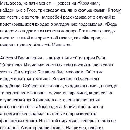
Мишакова, из пяти монет — ровесниц «Хозяина»,
найденных в Гусе, три оказались явно фальшивыми. К тому
же местные жители наперебой рассказывают о случайно
приоткрывшихся входах в загадочные подземелья. «Ведь
недаром о подземном монетном дворе Баташева дважды
писали в такой авторитетной газете, как «Фигаро», —
говорит краевед Алексей Мишаков.
Алексей Васильевич — автор книги об истории Гуся
Железного. Изучению местных тайн посвятил всю свою
жизнь. Он уверен: Баташев был масоном. Об этом
свидетельствует могила „Хозяина» на Гусевском
кладбище. Сейчас это колонна, уходящая ввысь, но когда-
то основанием колонны служила пирамида, количество
ступенек которой говорило о степени посвящения
похороненного в тайны ордена. К ним относились и
алхимические знания, полезные в производстве
фальшивых монет. Но от той пирамиды теперь следов не
осталось. А вот предания живы. Например, одна из