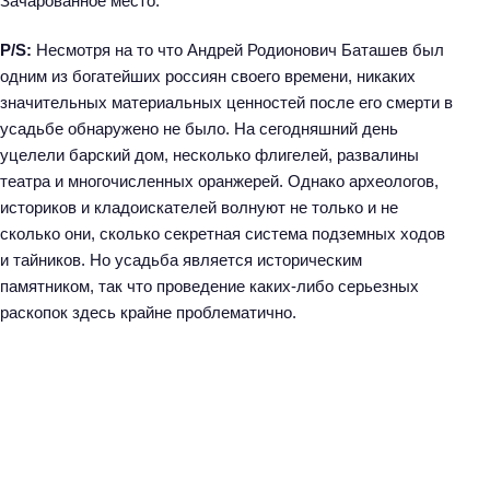
Зачарованное место.
P/S:
Несмотря на то что Андрей Родионович Баташев был
одним из богатейших россиян своего времени, никаких
значительных материальных ценностей после его смерти в
усадьбе обнаружено не было. На сегодняшний день
Н
уцелели барский дом, несколько флигелей, развалины
а
театра и многочисленных оранжерей. Однако археологов,
й
историков и кладоискателей волнуют не только и не
т
сколько они, сколько секретная система подземных ходов
и
и тайников. Но усадьба является историческим
:
памятником, так что проведение каких-либо серьезных
раскопок здесь крайне проблематично.