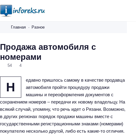
i
n
Главная
Разное
f
o
Продажа автомобиля с
r
номерами
e
k
54
4
s
.
едавно пришлось самому в качестве продавца
Н
r
автомобиля пройти процедуру продажи
u
машины и переоформления документов с
сохранением номеров – передачи их новому владельцу. На
всякий случай, упомяну, что речь идет о Рязани. Возможно,
в других регионах порядок продажи машины вместе с
государственными регистрационными знаками (номерами)
покупателю несколько другой, либо есть какие-то отличия.