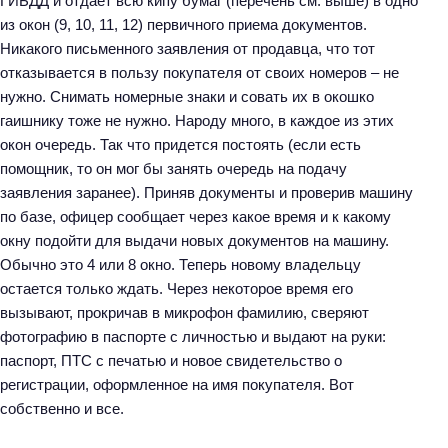
ГИБДД и отдает всю кипу бумаг (перечень см. выше) в одно
Н
из окон (9, 10, 11, 12) первичного приема документов.
а
Никакого письменного заявления от продавца, что тот
й
отказывается в пользу покупателя от своих номеров – не
т
нужно. Снимать номерные знаки и совать их в окошко
и
гаишнику тоже не нужно. Народу много, в каждое из этих
:
окон очередь. Так что придется постоять (если есть
помощник, то он мог бы занять очередь на подачу
заявления заранее). Приняв документы и проверив машину
по базе, офицер сообщает через какое время и к какому
окну подойти для выдачи новых документов на машину.
Обычно это 4 или 8 окно. Теперь новому владельцу
остается только ждать. Через некоторое время его
вызывают, прокричав в микрофон фамилию, сверяют
фотографию в паспорте с личностью и выдают на руки:
паспорт, ПТС с печатью и новое свидетельство о
регистрации, оформленное на имя покупателя. Вот
собственно и все.