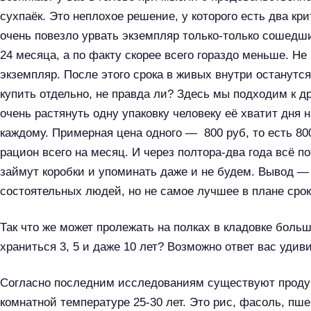
сухпаёк. Это неплохое решение, у которого есть два кр
очень повезло урвать экземпляр только-только сошедший
24 месяца, а по факту скорее всего гораздо меньше. Н
экземпляр. После этого срока в живых внутри останутс
купить отдельно, не правда ли? Здесь мы подходим к д
очень растянуть одну упаковку человеку её хватит дня н
каждому. Примерная цена одного — 800 руб, то есть 80
рацион всего на месяц. И через полтора-два года всё п
займут коробки и упоминать даже и не будем. Вывод —
состоятельных людей, но не самое лучшее в плане срок
Так что же может пролежать на полках в кладовке больш
храниться 3, 5 и даже 10 лет? Возможно ответ вас удив
Н
Согласно последним исследованиям существуют продук
а
комнатной температуре 25-30 лет. Это рис, фасоль, пш