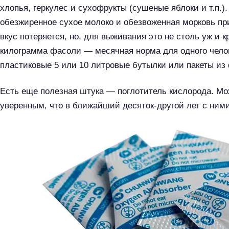
й
хлопья, геркулес и сухофрукты (сушеные яблоки и т.п.)
т
обезжиренное сухое молоко и обезвоженная морковь при
и
вкус потеряется, но, для выживания это не столь уж и к
:
килограмма фасоли — месячная норма для одного челов
пластиковые 5 или 10 литровые бутылки или пакеты из 
Есть еще полезная штука — поглотитель кислорода. Мож
уверенным, что в ближайший десяток-другой лет с ними