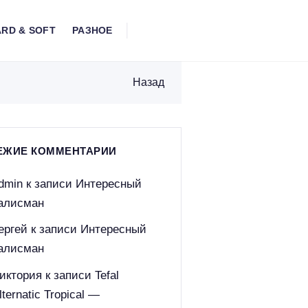
RD & SOFT
РАЗНОЕ
Назад
ЕЖИЕ КОММЕНТАРИИ
dmin
к записи
Интересный
алисман
ергей
к записи
Интересный
алисман
иктория
к записи
Tefal
lternatic Tropical —