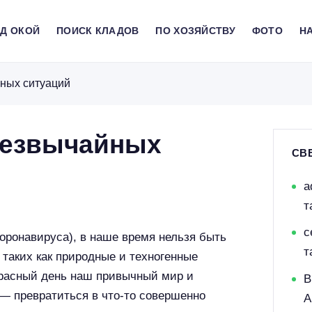
АД ОКОЙ
ПОИСК КЛАДОВ
ПО ХОЗЯЙСТВУ
ФОТО
HA
йных ситуаций
резвычайных
СВ
a
т
с
коронавируса), в наше время нельзя быть
т
 таких как природные и техногенные
красный день наш привычный мир и
В
— превратиться в что-то совершенно
A