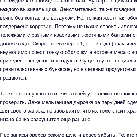
Перейдём к главному — консервам. Бункер с ящиками к
каждого выживальщика. Действительно, та же говядина 
вечно без контакта с воздухом. Но, тонкая жестяная о
подвержена коррозии. Поэтому не нужно строить иллюзи
тележками с разными красивыми жестяными банками они
долгие годы. Скорее всего через 1,5 — 2 года (практиче
неумолимо проест тонкую оболочку, а встреча мяса с 
приведет к негодности продукта. Существуют специаль
правительственных бункеров, но в сетевых продуктовых 
продаются.
Так что если у кого-то из читателей уже лежит неприко
проверить. Даже мельчайшая дырочка за пару дней сде
для своего запаса, не забывайте, что их тоже стоит хра
иначе банка разрушится еще раньше.
Про запасы орехов рекомендую и вовсе забыть. Те, кто 