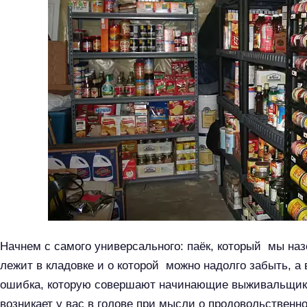
Начнем с самого универсального: паёк, который мы наз
лежит в кладовке и о которой можно надолго забыть, а 
ошибка, которую совершают начинающие выживальщики
возникает у вас в голове при мысли о продовольствен