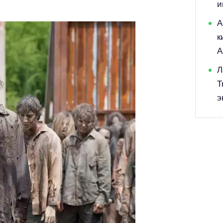
и
А
к
A
Л
T
э