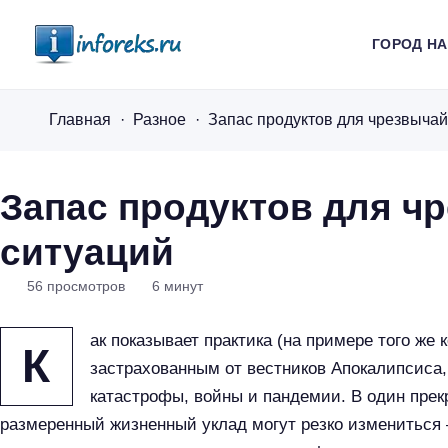
ГОРОД Н
i
n
Главная
Разное
Запас продуктов для чрезвыча
f
o
r
Запас продуктов для ч
e
ситуаций
k
s
56
просмотров
6
минут
.
r
ак показывает практика (на примере того же 
К
u
застрахованным от вестников Апокалипсиса,
катастрофы, войны и пандемии. В один пре
размеренный жизненный уклад могут резко измениться 