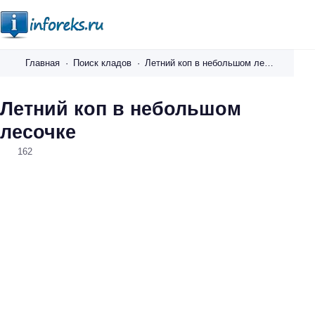
i
n
Главная
Поиск кладов
Летний коп в небольшом лесочке
f
o
Летний коп в небольшом
r
лесочке
e
k
162
s
.
r
u