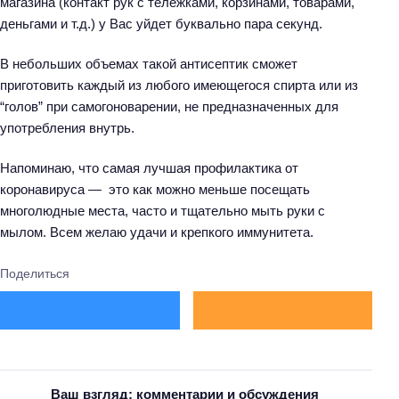
магазина (контакт рук с тележками, корзинами, товарами,
:
деньгами и т.д.) у Вас уйдет буквально пара секунд.
В небольших объемах такой антисептик сможет
приготовить каждый из любого имеющегося спирта или из
“голов” при самогоноварении, не предназначенных для
употребления внутрь.
Напоминаю, что самая лучшая профилактика от
коронавируса — это как можно меньше посещать
многолюдные места, часто и тщательно мыть руки с
мылом. Всем желаю удачи и крепкого иммунитета.
Поделиться
Ваш взгляд: комментарии и обсуждения