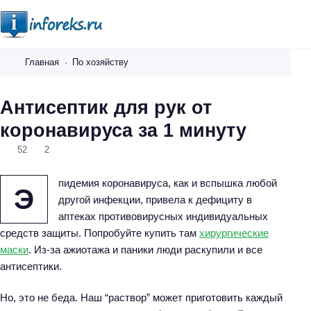
i
n
Главная
По хозяйству
f
o
Антисептик для рук от
r
коронавируса за 1 минуту
e
k
52
2
s
.
пидемия коронавируса, как и вспышка любой
Э
r
другой инфекции, привела к дефициту в
u
аптеках противовирусных индивидуальных
средств защиты. Попробуйте купить там
хирургические
маски
. Из-за ажиотажа и паники люди раскупили и все
антисептики.
Но, это не беда. Наш “раствор” может приготовить каждый