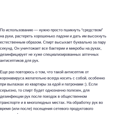
По использованию — нужно просто пшикнуть “средством”
на руки, растереть хорошенько ладони и дать им высохнуть
естественным образом. Спирт высыхает буквально за пару
секунд. Он уничтожает все бактерии и микробы на руках,
дезинфицирует не хуже специализированных аптечных
антисептиков для рук.
Еще раз повторюсь о том, что такой антисептик от
коронавируса желательно всегда носить с собой, особенно
при вылазках из квартиры за едой и патронами :). Если
Н
серьезно, то спирт будет однозначно полезен, для
а
дезинфекции рук после поездок в общественном
й
транспорте и в многолюдных местах. На обработку рук во
т
время (или после) посещения сетевого продуктового
и