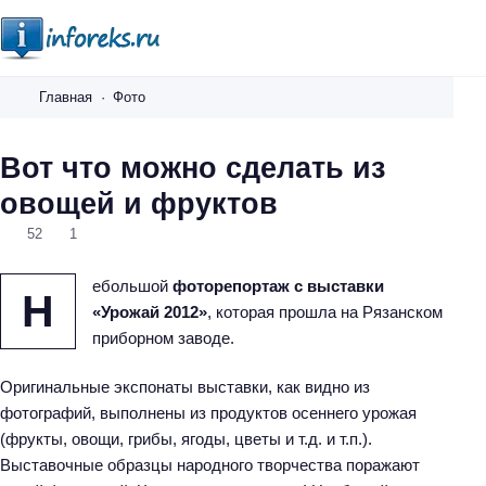
i
n
Главная
Фото
f
o
Вот что можно сделать из
r
овощей и фруктов
e
k
52
1
s
.
ебольшой
фоторепортаж с выставки
Н
r
«Урожай 2012»
, которая прошла на Рязанском
u
приборном заводе.
Оригинальные экспонаты выставки, как видно из
фотографий, выполнены из продуктов осеннего урожая
(фрукты, овощи, грибы, ягоды, цветы и т.д. и т.п.).
Выставочные образцы народного творчества поражают