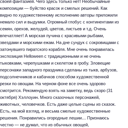
своей фантазией. Чего здесь только нет! Необычайные
композиции — буйство красок и смелых решений. Как
видно по художественному исполнению авторы приложили
немало сил и выдумки. Огромный глобус с континентами из
семян, орехов, желудей, цветов, листьев и т.д. Очень
впечатляет! А морская пучина с красивыми рыбами,
звездами и морскими ежам. На дне сундук с сокровищами с
затонувшего пиратского корабля. Мне очень понравилась
экспозиция Helloween с традиционными и не очень
тыковками, черепушками и скелетом в гробу. Зловещие
персонажи западного праздника сделаны из тыкв, арбузов,
подсолнечников и кабачков способом художественной
резки по овощам. На черном фоне все очень здорово
смотрится. Рекомендую взять на заметку, ведь скоро (31
октября) Хэллоуин. Много сказочных персонажей,
животных, человечков. Есть даже целые сцены из сказок.
Есть, на мой взгляд, и весьма смелые художественные
решения. Понравились огородные лешии… Признаюсь
честно — не думал, что из обычных овощей,