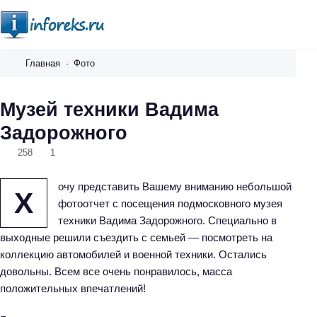
i
n
Главная
Фото
f
o
Музей техники Вадима
r
Задорожного
e
k
258
1
s
.
очу представить Вашему вниманию небольшой
Х
r
фотоотчет с посещения подмосковного музея
u
техники Вадима Задорожного. Специально в
выходные решили съездить с семьей — посмотреть на
коллекцию автомобилей и военной техники. Остались
довольны. Всем все очень понравилось, масса
положительных впечатлений!